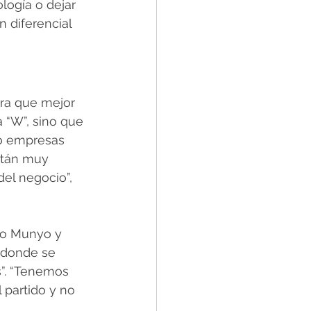
logía o dejar 
 diferencial 
ra que mejor 
a “W”, sino que 
bo empresas 
stán muy 
el negocio”, 
io Munyo y 
, donde se 
s”. “Tenemos 
partido y no 