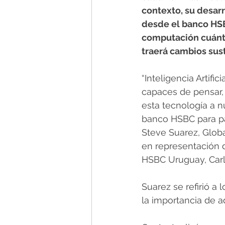
contexto, su desarr
desde el banco HSB
computación cuánti
traerá cambios sus
“Inteligencia Artif
capaces de pensar
esta tecnología a n
banco HSBC para part
Steve Suarez, Glob
en representación d
HSBC Uruguay, Car
Suarez se refirió a 
la importancia de a