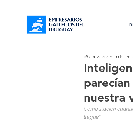
In
16 abr 2021
4 min de lect
Inteligen
parecían
nuestra v
Computación cuántic
llegue”