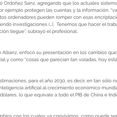
luó Ordoñez Sanz, agregando que los actuales sistem
or ejemplo protegen las cuentas y la información, “v
tos ordenadores pueden romper con esas encriptacio
ndo investigaciones (…).  Tenemos que hacer el traba
ión llegue”, subrayó el profesional.
Allianz, enfocó su presentación en los cambios que 
ficial y como “cosas que parecían tan voladas, hoy est
timaciones, para el año 2030, es decir, en tan sólo n
inteligencia artificial al crecimiento económico mundi
 dólares, lo que equivale a todo el PIB de China e Ind
mbios con los cuales ya convivimos, como puede ser