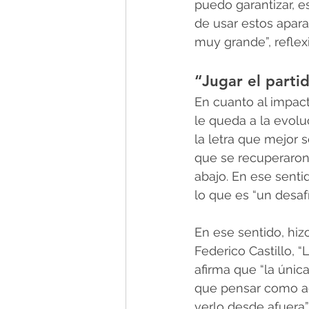
puedo garantizar, e
de usar estos apar
muy grande”, reflex
“Jugar el parti
En cuanto al impac
le queda a la evoluci
la letra que mejor s
que se recuperaron
abajo. En ese senti
lo que es “un desaf
En ese sentido, hi
Federico Castillo, 
afirma que “la únic
que pensar como ag
verlo desde afuera”