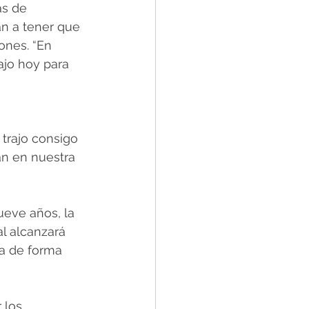
as de 
an a tener que 
nes. “En 
jo hoy para 
trajo consigo 
án en nuestra 
ueve años, la 
al alcanzará 
ia de forma 
 los 