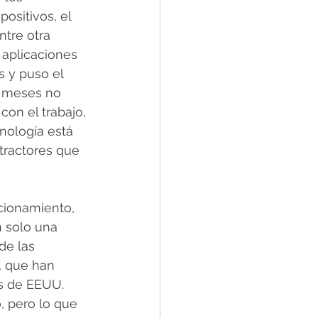
ositivos, el 
tre otra 
 aplicaciones 
 y puso el 
5 meses no 
on el trabajo, 
nología está 
ractores que 
cionamiento, 
 solo una 
de las 
l, que han 
as de EEUU.
 pero lo que 