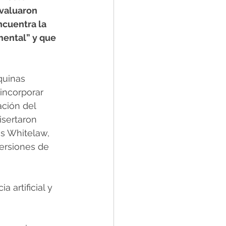
evaluaron 
cuentra la 
ental” y que 
quinas 
ncorporar 
ción del 
isertaron 
s Whitelaw, 
versiones de 
 artificial y 