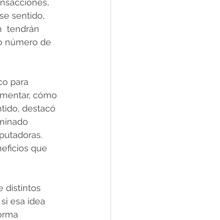
ansacciones, 
se sentido, 
  tendrán 
o número de 
co para 
ementar, cómo 
tido, destacó 
minado 
putadoras. 
eficios que 
 distintos 
si esa idea 
orma 