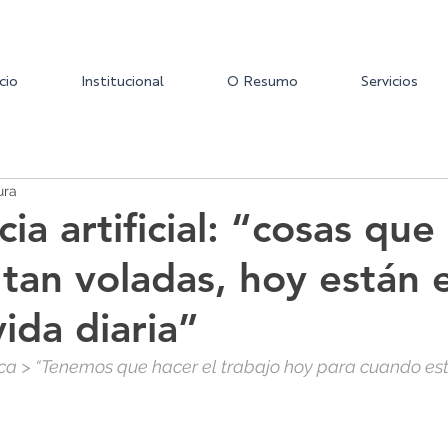
icio
Institucional
O Resumo
Servicios
ura
cia artificial: “cosas que
 tan voladas, hoy están 
ida diaria”
a > “Tenemos que hacer el trabajo hoy para cuando est