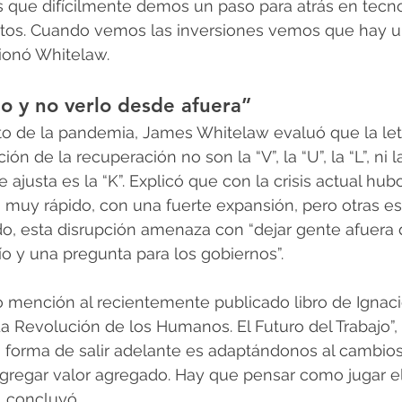
s que difícilmente demos un paso para atrás en tecno
atos. Cuando vemos las inversiones vemos que hay un
ionó Whitelaw.
do y no verlo desde afuera”
to de la pandemia, James Whitelaw evaluó que la let
ón de la recuperación no son la “V”, la “U”, la “L”, ni l
e ajusta es la “K”. Explicó que con la crisis actual hu
 muy rápido, con una fuerte expansión, pero otras e
do, esta disrupción amenaza con “dejar gente afuera d
ío y una pregunta para los gobiernos”.
zo mención al recientemente publicado libro de Ignac
“La Revolución de los Humanos. El Futuro del Trabajo”
a forma de salir adelante es adaptándonos al cambio
regar valor agregado. Hay que pensar como jugar el 
, concluyó.