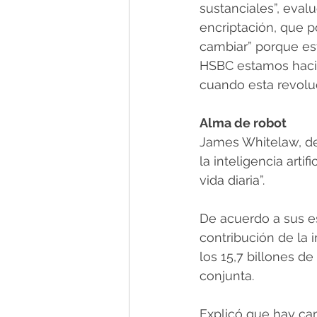
sustanciales”, eva
encriptación, que p
cambiar” porque es
HSBC estamos hacie
cuando esta revoluc
Alma de robot
James Whitelaw, de 
la inteligencia arti
vida diaria”.
De acuerdo a sus es
contribución de la 
los 15,7 billones de
conjunta.
Explicó que hay ca