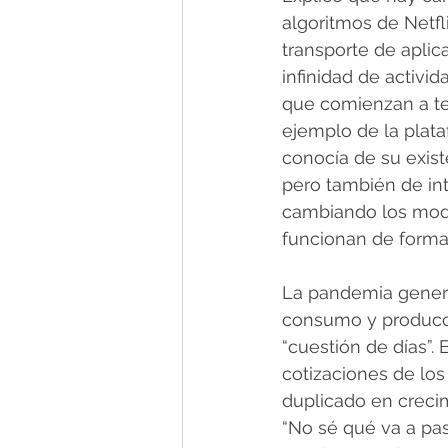
algoritmos de Netfli
transporte de aplic
infinidad de activi
que comienzan a te
ejemplo de la plat
conocía de su exist
pero también de int
cambiando los mode
funcionan de forma
La pandemia generó
consumo y producci
“cuestión de días”.
cotizaciones de los 
duplicado en creci
“No sé qué va a pa