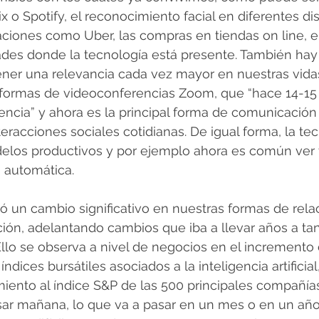
x o Spotify, el reconocimiento facial en diferentes disp
aciones como Uber, las compras en tiendas on line, en
dades donde la tecnología está presente. También hay
ner una relevancia cada vez mayor en nuestras vidas
aformas de videoconferencias Zoom, que “hace 14-1
encia” y ahora es la principal forma de comunicación c
eracciones sociales cotidianas. De igual forma, la tec
los productivos y por ejemplo ahora es común ver t
 automática.
 un cambio significativo en nuestras formas de rela
ón, adelantando cambios que iba a llevar años a tan
 Ello se observa a nivel de negocios en el incremento 
índices bursátiles asociados a la inteligencia artificia
miento al índice S&P de las 500 principales compañí
sar mañana, lo que va a pasar en un mes o en un año,