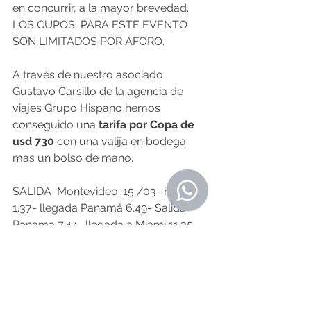
en concurrir, a la mayor brevedad. 
LOS CUPOS  PARA ESTE EVENTO 
SON LIMITADOS POR AFORO. 
A través de nuestro asociado 
Gustavo Carsillo de la agencia de 
viajes Grupo Hispano hemos 
conseguido una 
tarifa por Copa de 
usd 730 
con una valija en bodega 
mas un bolso de mano. 
SALIDA  Montevideo. 15 /03- hora 
1.37- llegada Panamá 6.49- Salida 
Panama 7.44.  llegada a Miami 11.35-  
REGRESO 22.03- Miami 18.30- 
Panama 20.18,  LLEGADA 
MONTEVIDEO 23/03- 6.49.
ESTE ES EL PRECIO AL DIA DE HOY, 