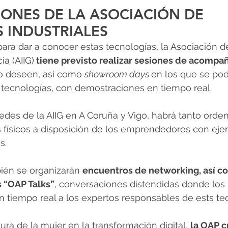
ONES DE LA ASOCIACIÓN DE 
 INDUSTRIALES 
para dar a conocer estas tecnologías, la
Asociación d
ia (AIIG)
 tiene previsto realizar sesiones de acompa
o deseen, así como 
showroom days 
en los que se pod
s tecnologías, con demostraciones en tiempo real.
edes de la AIIG en A Coruña y Vigo, habrá tanto ord
s físicos a disposición de los emprendedores con ej
s.
bién se organizarán 
encuentros de networking, así co
s “OAP Talks”
, conversaciones distendidas donde los 
 tiempo real a los expertos responsables de ests te
gura de la mujer en la transformación digital, 
la OAP c