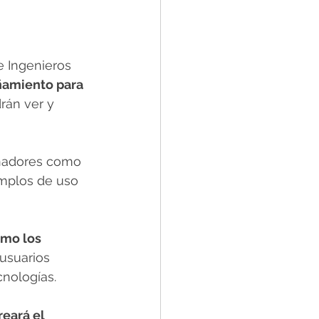
e Ingenieros 
ñamiento para 
rán ver y 
enadores como 
emplos de uso 
mo los 
usuarios 
cnologías.
reará el 