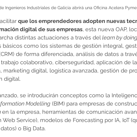
de Ingenieros Industriales de Galicia abrirá una Oficina Acelera Pyme
cilitar 
que los emprendedores adopten nuevas tecn
rmación digital de sus empresas
, esta nueva OAP, loc
cha distintas actuaciones a través del 
learn by doin
básicos como los sistemas de gestión integral, gesti
 (CRM) de forma diferenciada, análisis de datos a tra
trabajo colaborativo, ciberseguridad, aplicación de la
, marketing digital, logística avanzada, gestión de pr
 digital.
nzado, se introducirán conceptos como la Inteligencia 
nformation Modelling
 (BIM) para empresas de constru
 
en la empresa, herramientas de comunicación avanz
Web Service), modelos de Forecasting por IA, IoT (q
datos) o Big Data.