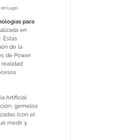
 en Lugo.
ologías para 
alizada en 
g
. Éstas 
ón de la 
vés de Power 
 realidad 
ocesos 
Artificial 
cción, gemelos 
adas (con el 
ué medir y 