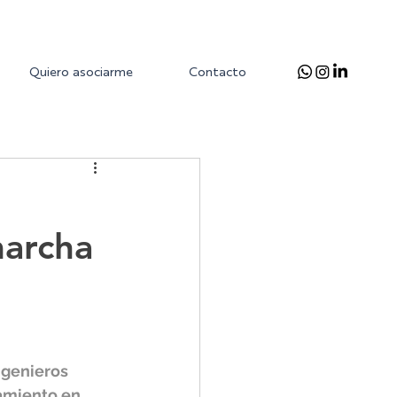
Quiero asociarme
Contacto
marcha
ngenieros 
ramiento en 