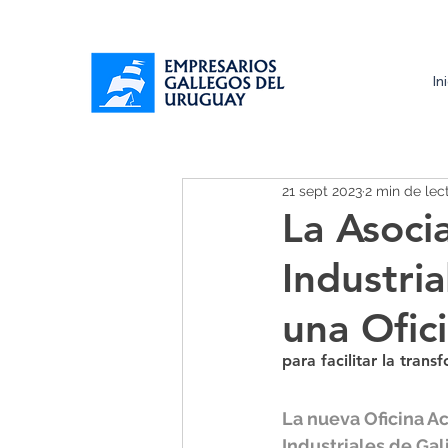
In
21 sept 2023
2 min de lec
La Asoci
Industri
una Ofic
para facilitar la tran
La nueva Oficina A
Industriales de Gal