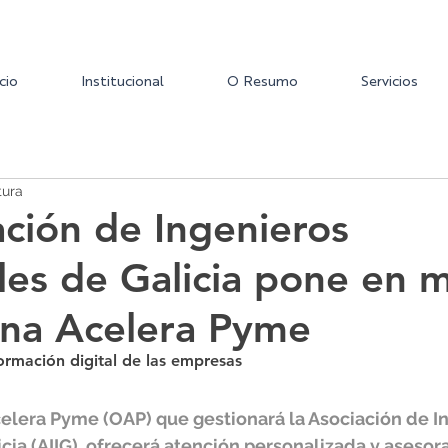
icio
Institucional
O Resumo
Servicios
tura
ación de Ingenieros
ales de Galicia pone en 
ina Acelera Pyme
sformación digital de las empresas
celera Pyme (OAP) que gestionará la Asociación de I
icia (AIIG), ofrecerá atención personalizada y aseso