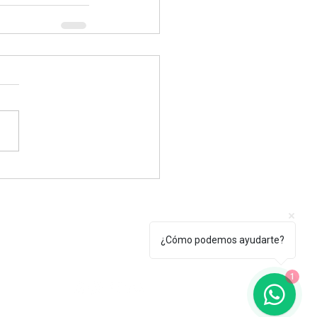
Tel.: +(598) 099 922 166
¿Cómo podemos ayudarte?
secretaria@egu.org.uy
erroso 2010, Montevideo, Uruguay
1