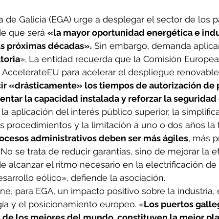
a de Galicia (EGA) urge a desplegar el sector de los p
de que será 
«la mayor oportunidad energética e indu
las próximas décadas».
 Sin embargo, demanda aplicar
toria
». La entidad recuerda que la Comisión Europea
 AccelerateEU para acelerar el despliegue renovable
cir «drásticamente» los tiempos de autorización de 
entar la capacidad instalada y reforzar la seguridad
a aplicación del interés público superior, la simplific
os procedimientos y la limitación a uno o dos años la 
ocesos administrativos deben ser más ágiles
, más p
o se trata de reducir garantías, sino de mejorar la ef
de alcanzar el ritmo necesario en la electrificación d
sarrollo eólico», defiende la asociación.
ne, para EGA, un impacto positivo sobre la industria, 
gía y el posicionamiento europeo. «
Los puertos galle
 de los mejores del mundo, constituyen la mejor pl