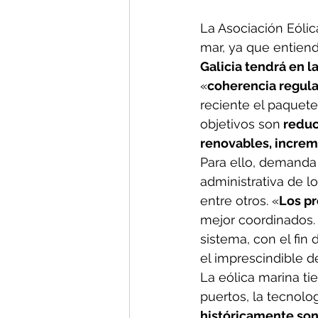
La Asociación Eólic
mar, ya que entien
Galicia tendrá en 
«
coherencia regula
reciente el paquete
objetivos son
 redu
renovables, increm
Para ello, demanda l
administrativa de l
entre otros. «
Los pr
mejor coordinados. N
sistema, con el fin 
el imprescindible de
La eólica marina tie
puertos, la tecnolo
históricamente son