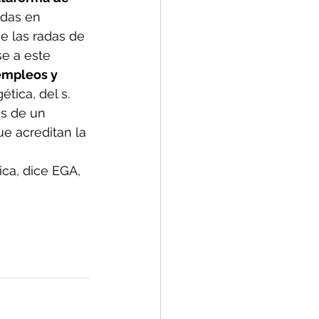
adas en 
e las radas de 
e a este 
empleos y 
tica, del s. 
s de un 
e acreditan la 
ica, dice EGA, 