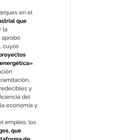
arques en el 
strial que 
 la 
 aprobó 
, cuyos 
proyectos 
 energética»
. 
ación 
tramitación, 
redecibles y 
iciencia del 
e la economía y 
el empleo, los 
gos, que 
ataforma de 