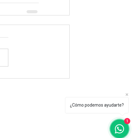
Tel.: +(598) 099 922 166
¿Cómo podemos ayudarte?
secretaria@egu.org.uy
erroso 2010, Montevideo, Uruguay
1