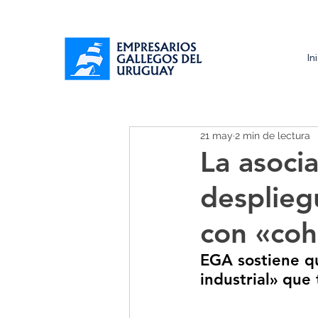
In
21 may
2 min de lectura
La asocia
desplieg
con «coh
EGA sostiene qu
industrial» que