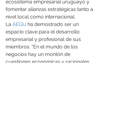
ecosistema empresarial uruguayo y 
fomentar alianzas estratégicas tanto a 
nivel local como internacional.
La 
AEGU
 ha demostrado ser un 
espacio clave para el desarrollo 
empresarial y profesional de sus 
miembros. "En el mundo de los 
negocios hay un montón de 
cuestiones económicas y racionales, 
pero muchas veces las decisiones 
empresariales se toman por vínculos, 
afinidades y valores compartidos", 
señaló Expósito, destacando la 
importancia de la red de contactos 
que brinda la asociación.
El futuro de la 
AEGU
 estará marcado 
por una mayor apertura hacia nuevas 
generaciones de empresarios y el 
fortalecimiento de su influencia en el 