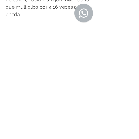
que multiplica por 4,16 veces a su 
ebitda.
O Resumo Edición Nº 437 - 30 de 
Octubre de 2020
Fuente: galicia.economiadigital.es 
27.10.2020
Noticias de Alá
Comentarios