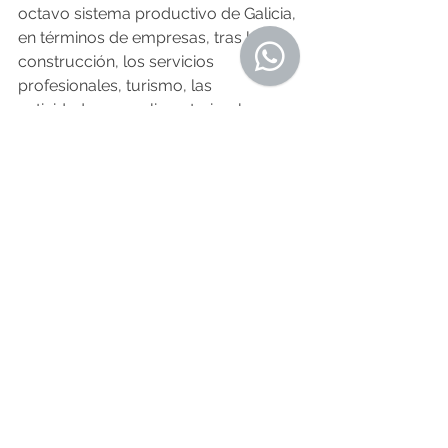
octavo sistema productivo de Galicia, 
en términos de empresas, tras la 
construcción, los servicios 
profesionales, turismo, las 
actividades agroalimentarias, los 
artículos de consumo, la información 
y las actividades financieras y de 
seguros. Pero, si lo medimos en 
términos de valor añadido es el 
quinto, después del textil y 
confección, los servicios 
profesionales, la construcción y la 
automoción.
Pero lo relevante del análisis es 
evaluar cómo está perfilado el sector 
logístico siguiendo parámetros 
homologables y comparativos con 
las comunidades autónomas 
españolas. Un reciente estudio revela 