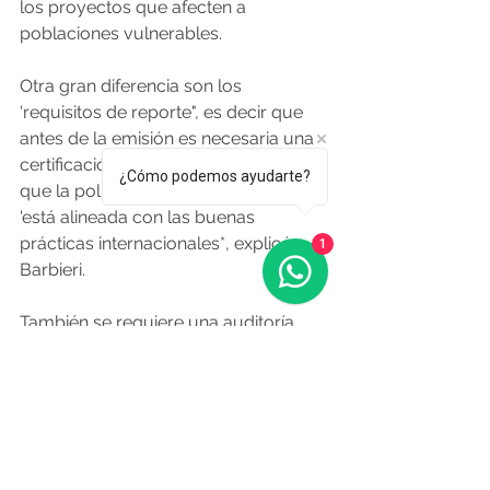
los proyectos que afecten a 
poblaciones vulnerables.
Otra gran diferencia son los 
'requisitos de reporte", es decir que 
antes de la emisión es necesaria una 
certificación externa que convalide 
¿Cómo podemos ayudarte?
que la política pública del emisor 
'está alineada con las buenas 
prácticas internacionales*, explicó 
1
Barbieri.
También se requiere una auditoría 
tras un año de la emisión para 
demostrar 'cómo se ha utilizado cada 
centavo que se ha recaudado a 
través de este instrumento" y un 
reporte de impacto en el desarrollo y 
su vinculación a los compromisos 