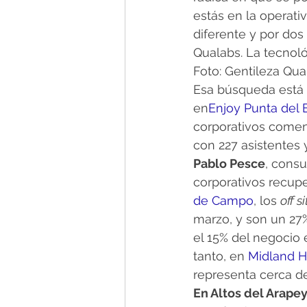
estás en la operativ
diferente y por dos 
Qualabs. La tecnoló
Foto: Gentileza Qua
Esa búsqueda está 
en
Enjoy Punta del 
corporativos comen
con 227 asistentes 
Pablo Pesce
, consu
corporativos recupe
de Campo
, los 
off s
marzo, y son un 27%
el 15% del negocio
tanto, en 
Midland Ho
representa cerca de
En Altos del Arape