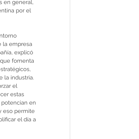
 en general, 
tina por el 
ntorno 
de la empresa 
añía, explicó 
o que fomenta 
estratégicos, 
 la industria. 
zar el 
cer estas 
e potencian en 
y eso permite 
ficar el día a 