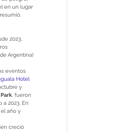
el en un lugar 
 resumió.
de 2023, 
ros 
de Argentina) 
los eventos 
guala Hotel 
octubre y 
 Park
, fueron 
 a 2023. En 
 el año y 
ién creció 