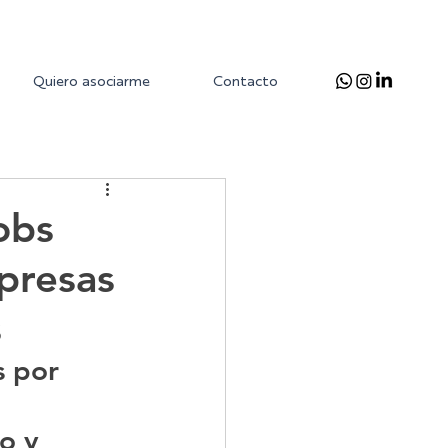
Quiero asociarme
Contacto
obs
mpresas
s
s por 
o y 