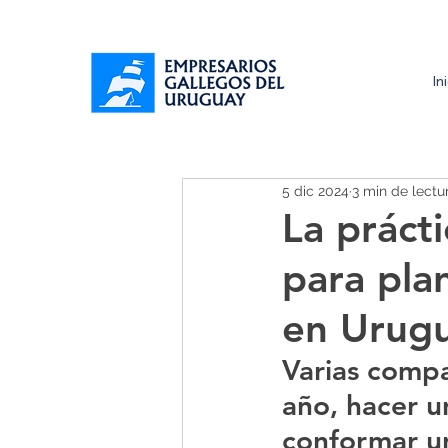
In
5 dic 2024
3 min de lectu
La práct
para pla
en Urugu
Varias compa
año, hacer un
conformar un