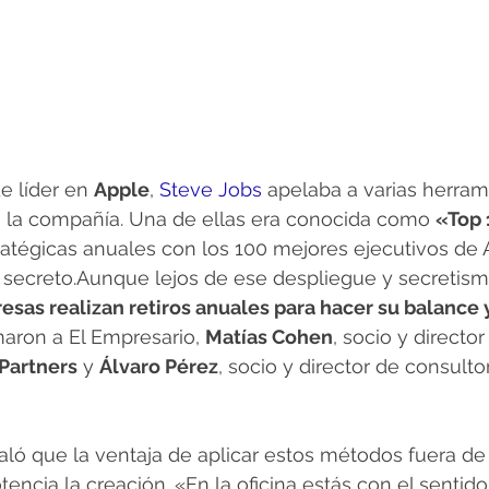
 líder en 
Apple
, 
Steve Jobs
 apelaba a varias herram
 la compañía. Una de ellas era conocida como 
«Top
ratégicas anuales con los 100 mejores ejecutivos de 
io secreto.Aunque lejos de ese despliegue y secretis
sas realizan retiros anuales para hacer su balance y
maron a El Empresario, 
Matías Cohen
, socio y director
Partners
 y 
Álvaro Pérez
, socio y director de consulto
aló que la ventaja de aplicar estos métodos fuera de l
encia la creación. «En la oficina estás con el sentido