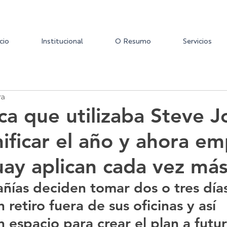
icio
Institucional
O Resumo
Servicios
ra
ica que utilizaba Steve J
nificar el año y ahora e
ay aplican cada vez má
ñías deciden tomar dos o tres día
 retiro fuera de sus oficinas y así 
 espacio para crear el plan a futur