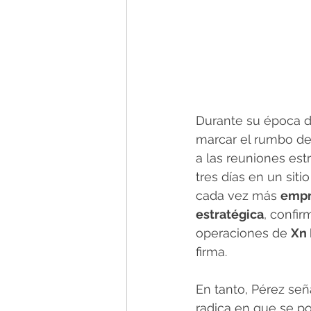
Durante su época de
marcar el rumbo de
a las reuniones est
tres días en un sit
cada vez más 
empre
estratégica
, confir
operaciones de 
Xn 
firma.
En tanto, Pérez señ
radica en que se pot