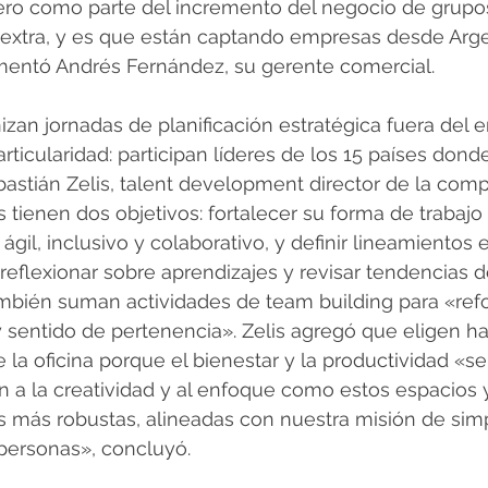
ro como parte del incremento del negocio de grupos
 extra, y es que están captando empresas desde Argen
mentó Andrés Fernández, su gerente comercial.
zan jornadas de planificación estratégica fuera del e
articularidad: participan líderes de los 15 países don
bastián Zelis, talent development director de la comp
s tienen dos objetivos: fortalecer su forma de trabaj
 ágil, inclusivo y colaborativo, y definir lineamientos 
 reflexionar sobre aprendizajes y revisar tendencias de
mbién suman actividades de team building para «refor
y sentido de pertenencia». Zelis agregó que eligen ha
e la oficina porque el bienestar y la productividad «s
n a la creatividad y al enfoque como estos espacios 
s más robustas, alineadas con nuestra misión de simpli
 personas», concluyó.