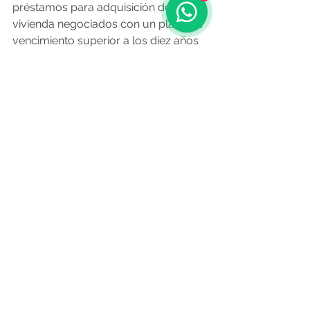
préstamos para adquisición de 
vivienda negociados con un plazo de 
vencimiento superior a los diez años 
se situaron en 2.386 millones de 
euros, un 38 % del total.
Las nuevas operaciones firmadas en 
el cuarto mes del año no 
compensaron las amortizaciones 
anticipadas, por lo que el saldo vivo 
de la cartera hipotecaria del conjunto 
de las entidades españolas fue de 
504.355 millones de euros, su nivel 
más bajo desde enero del 2021, que a 
su vez fue el nivel más bajo desde 
antes de la crisis del 2008.