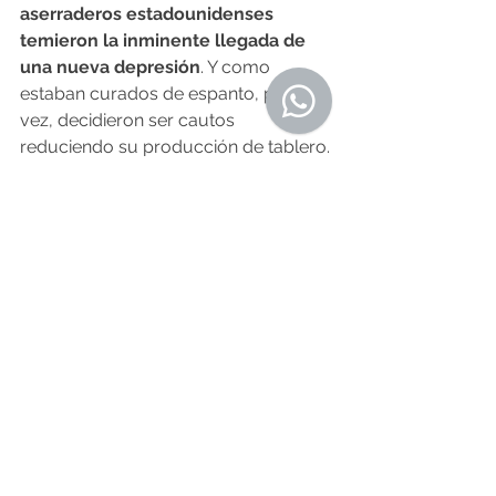
aserraderos estadounidenses 
temieron la inminente llegada de 
una nueva depresión
. Y como 
estaban curados de espanto, por una 
vez, decidieron ser cautos 
reduciendo su producción de tablero. 
Pero tanta prudencia les estalló en la 
cara porque aquella debacle que 
auguraban no llegó.
Ocurrió justo lo contrario. 
La historia 
tomó otro camino al desatarse un 
bum de la construcción
 que agotó 
rápidamente los reducidos 
stocks 
de 
madera de los aserraderos. Los 
precios de la vivienda subieron una 
media de 35.872 dólares, según los 
datos de la
 Asociación Nacional de 
Constructores de Viviendas 