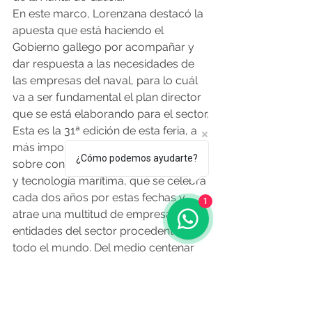
En este marco, Lorenzana destacó la 
apuesta que está haciendo el 
Gobierno gallego por acompañar y 
dar respuesta a las necesidades de 
las empresas del naval, para lo cuál 
va a ser fundamental el plan director 
que se está elaborando para el sector.
Esta es la 31ª edición de esta feria, a 
más importante a nivel internacional 
¿Cómo podemos ayudarte?
sobre construcción naval, maquinaria 
y tecnología marítima, que se celebra 
cada dos años por estas fechas y 
1
atrae una multitud de empresas y 
entidades del sector procedentes de 
todo el mundo. Del medio centenar 
de empresas gallegas participantes 
gracias al apoyo del Instituto 
Económico de Galicia (Igape), 24 de 