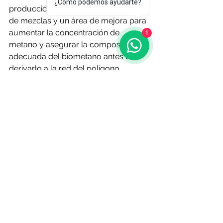
¿Cómo podemos ayudarte?
producción de biogás con tanques 
de mezclas y un área de mejora para 
aumentar la concentración de 
1
metano y asegurar la composición 
adecuada del biometano antes de 
derivarlo a la red del polígono 
industrial de Curtis-Teixeiro. La 
limpieza y purificación del biogás se 
realizará mediante tecnología de 
membrana, dada su eficiencia para 
convertir el biogás bruto pretratado 
en biometano de alta pureza, apto 
para su inyección en la red de gas 
natural tras eliminar los 
contaminantes y concentrar el 
metano.
Después de que el material orgánico 
sea digerido anaeróbicamente en los 