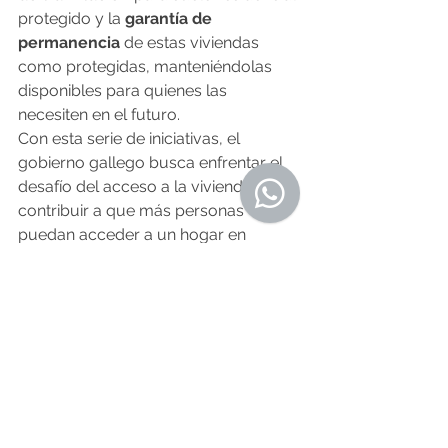
protegido y la 
garantía de 
permanencia
 de estas viviendas 
como protegidas, manteniéndolas 
disponibles para quienes las 
necesiten en el futuro.
Con esta serie de iniciativas, el 
gobierno gallego busca enfrentar el 
desafío del acceso a la vivienda y 
contribuir a que más personas 
puedan acceder a un hogar en 
condiciones asequibles y con 
garantías de seguridad
 en el tiempo.
O Resumo Semanal - Edición Nº 622 - 
14 de noviembre
Fuente: 
noticiasgalicia.com
6 de 
noviembre
Noticias de Alá