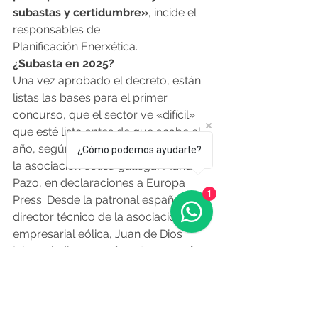
subastas y certidumbre»
, incide el 
responsables de 
Planificación Enerxética.
¿Subasta en 2025?
Una vez aprobado el decreto, están 
listas las bases para el primer 
concurso, que el sector ve «difícil» 
que esté listo antes de que acabe el 
año, según resalta el responsable de 
¿Cómo podemos ayudarte?
la asociación eólica gallega, Manuel 
Pazo, en declaraciones a Europa 
1
Press. Desde la patronal española, el 
director técnico de la asociación 
empresarial eólica, Juan de Dios 
López, indica que 
el sector maneja 
la fecha «a nivel expectativa» del 
primer trimestre de 2025 para que 
vea la luz la primera orden.
 Esto 