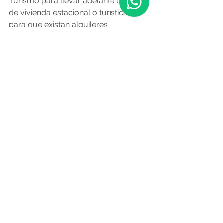
Turismo para llevar adelante una ley 
de vivienda estacional o turística, 
para que existan alquileres 
temporarios dentro de un marco 
legal.
Las políticas de turismo
De cara a un nuevo período electoral, 
Pera valoró que “todos los diferentes 
partidos políticos tienen un grupo 
asesor en el tema del turismo”, con 
enfoques diferenciados en cuanto a 
sostenibilidad, turismo de eventos o 
de cruceros, más allá del turismo de 
sol y playa que es “el gran fuerte” de 
Uruguay. “Creo que gane quien gane, 
se va a otorgar al turismo un lugar 
con mayor protagonismo porque es 