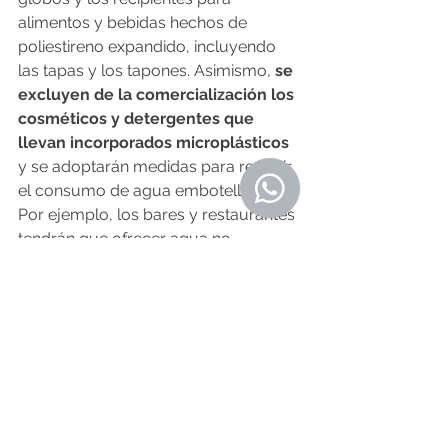
alimentos y bebidas hechos de 
poliestireno expandido, incluyendo 
las tapas y los tapones. Asimismo, 
se 
excluyen de la comercialización los 
cosméticos y detergentes que 
llevan incorporados microplásticos
y se adoptarán medidas para reducir 
el consumo de agua embotellada. 
Por ejemplo, los bares y restaurantes 
tendrán que ofrecer agua no 
envasada gratuita.
Todo ello persigue minimizar el 
consumo del plástico, un problema 
global. Según Naciones Unidas, en el 
mundo se utilizan 5 billones de bolsas 
de plástico cada año que se deberían 
reducir.