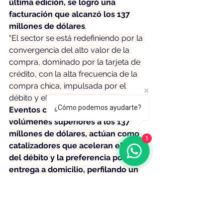
última edición, se logró una 
facturación que alcanzó los 137 
millones de dólares
.
"El sector se está redefiniendo por la 
convergencia del alto valor de la 
compra, dominado por la tarjeta de 
crédito, con la alta frecuencia de la 
compra chica, impulsada por el 
débito y el dinero electrónico. 
¿Cómo podemos ayudarte?
Eventos como el Ciberlunes, con 
volúmenes superiores a los 137 
millones de dólares, actúan como 
1
catalizadores que aceleran el uso 
del débito y la preferencia por la 
entrega a domicilio, perfilando un 
ecosistema cada vez más 
digitalizado
 y exigente en términos 
de flexibilidad de pago y logística", 
explicó el presidente de la cámara, 