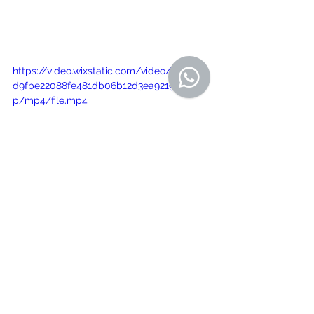
https://video.wixstatic.com/video/a9c8e7_
d9fbe22088fe481db06b12d3ea9219f0/720
p/mp4/file.mp4
Noticias de Nos