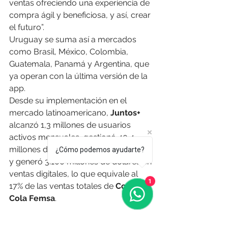
ventas ofreciendo una experiencia de 
compra ágil y beneficiosa, y así, crear 
el futuro”.
Uruguay se suma así a mercados 
como Brasil, México, Colombia, 
Guatemala, Panamá y Argentina, que 
ya operan con la última versión de la 
app.
Desde su implementación en el 
mercado latinoamericano, 
Juntos+
alcanzó 1,3 millones de usuarios 
activos mensuales, gestionó 40,4 
millones de órdenes digitales en 2024 
¿Cómo podemos ayudarte?
y generó 3.100 millones de dólares en 
ventas digitales, lo que equivale al 
1
17% de las ventas totales de 
Coca-
Cola Femsa
. 
O Resumo Semanal - Edición Nº 661 