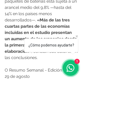
paquetes de baterías está sujeta a un 
arancel medio del 9,8% —hasta del 
14% en los países menos 
desarrollados—. 
«Más de las tres 
cuartas partes de las economías 
incluidas en el estudio presentan 
un aumento de los aranceles desde 
la primera hasta la quinta etapa de 
¿Cómo podemos ayudarte?
elaboración»
, señalan sus autores en 
las conclusiones.
1
O Resumo Semanal - Edición Nº 611 - 
29 de agosto
Fuente:
lavozdegalicia.es
  25.08.2024
Noticias de Alá