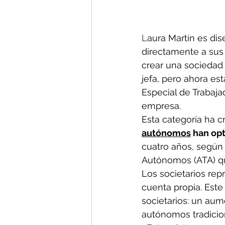
L
aura Martín es di
directamente a sus
crear una sociedad 
jefa, pero ahora est
Especial de Trabaja
empresa.
Esta categoría ha c
autónomos
 han op
cuatro años, según
Autónomos (ATA) que
Los societarios rep
cuenta propia. Est
societarios: un aum
autónomos tradicio