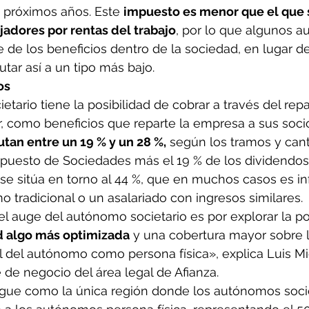
s próximos años. Este 
impuesto es menor que el que 
jadores por rentas del trabajo
, por lo que algunos 
te de los beneficios dentro de la sociedad, en lugar d
utar así a un tipo más bajo.
os
cietario tiene la posibilidad de cobrar a través del rep
r, como beneficios que reparte la empresa a sus soci
utan entre un 19 % y un 28 %,
 según los tramos y cant
puesto de Sociedades más el 19 % de los dividendos, 
 se sitúa en torno al 44 %, que en muchos casos es inf
 tradicional o un asalariado con ingresos similares.
 el auge del autónomo societario es por explorar la po
ad algo más optimizada
 y una cobertura mayor sobre l
 del autónomo como persona física», explica Luis Mi
 de negocio del área legal de Afianza.
ingue como la única región donde los autónomos socie