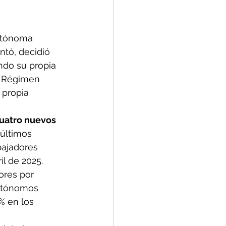
utónoma 
tó, decidió 
ndo su propia 
l Régimen 
 propia 
uatro nuevos 
 últimos 
bajadores 
l de 2025.
ores por 
autónomos 
% en los 