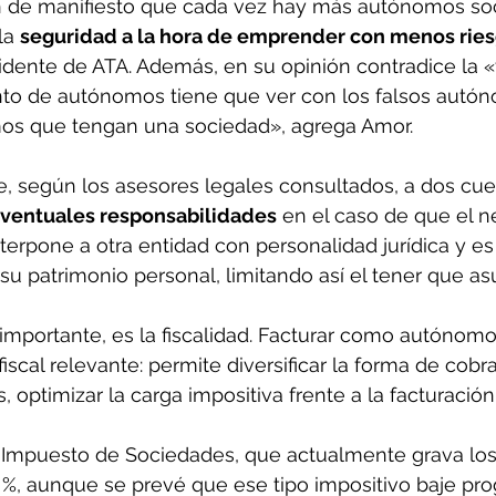
 de manifiesto que cada vez hay más autónomos soc
la 
seguridad a la hora de emprender con menos rie
dente de ATA. Además, en su opinión contradice la «
nto de autónomos tiene que ver con los falsos autó
os que tengan una sociedad», agrega Amor.
, según los asesores legales consultados, a dos cues
ventuales responsabilidades
 en el caso de que el n
nterpone a otra entidad con personalidad jurídica y es
u patrimonio personal, limitando así el tener que as
mportante, es la fiscalidad. Facturar como autónomo 
iscal relevante: permite diversificar la forma de cobra
optimizar la carga impositiva frente a la facturación 
l Impuesto de Sociedades, que actualmente grava los
 %, aunque se prevé que ese tipo impositivo baje pr