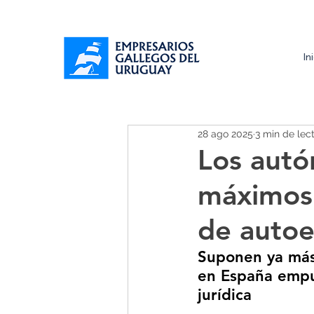
In
28 ago 2025
3 min de lec
Los autó
máximos 
de auto
Suponen ya más 
en España empuj
jurídica