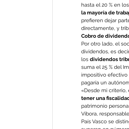
hasta el 20 % en lo
la mayoría de traba
prefieren dejar par
directamente, y trib
Cobro de dividend
Por otro lado, el so
dividendos, es deci
los 
dividendos trib
suma el 25 % del Im
impositivo efectivo
pagaría un autónomo
«Desde mi criterio,
tener una fiscalid
patrimonio personal
Víbora, responsable
País Vasco se dist