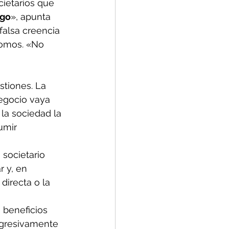
ietarios que 
sgo
», apunta 
falsa creencia 
nomos. «No 
tiones. La 
egocio vaya 
 la sociedad la 
umir 
societario 
r y, en 
directa o la 
 beneficios 
ogresivamente 