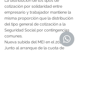
La distribución de los tipos de 
cotización por solidaridad entre 
empresario y trabajador mantiene la 
misma proporción que la distribución 
del tipo general de cotización a la 
Seguridad Social por contingencias 
comunes.
Nueva subida del MEI en el 2025
Junto al arranque de la cuota de 
solidaridad, en el 2025 se volverá a 
subir la sobrecotización que supone 
el llamado 
Mecanismo de Equidad 
Intergeneracional (MEI)
.
En concreto, la cotización del MEI 
será del 0,8 %, frente al 0,7 % de este 
año) tanto para autónomos como 
asalariados y sea cual sea el importe 
de su salario.
El MEI continuará subiendo hasta el 