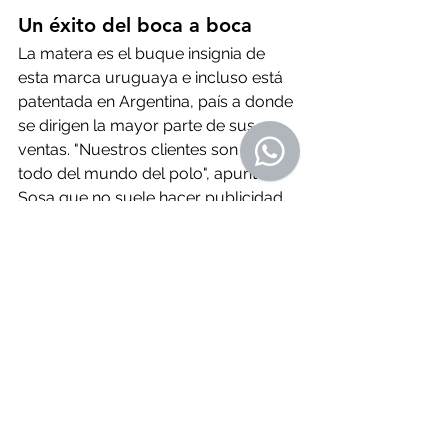
Un éxito del boca a boca
La matera es el buque insignia de 
esta marca uruguaya e incluso está 
patentada en Argentina, país a donde 
se dirigen la mayor parte de sus 
ventas. "Nuestros clientes son sobre 
todo del mundo del polo", apuntó 
Sosa que no suele hacer publicidad 
ni notas de prensa, puesto que la 
calidad de su producto hace que  se 
popularice por el boca a boca, en 
especial, en ese nicho de oportunidad 
que encontró en el deporte de élite.
Las repercusiones de su aparición en 
Netflix, de la mano de la duquesa de 
Sussex, no tardaron en llegar. "Mucha 
gente que admiro me ha mandado 
mensajes", afirmó Sosa. Además, el 