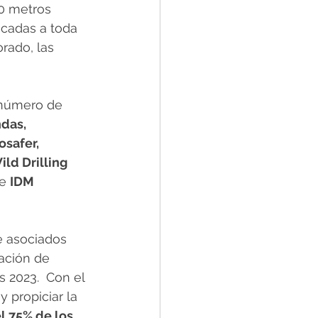
0 metros 
cadas a toda 
rado, las 
 número de 
das, 
safer, 
d Drilling 
e 
IDM 
 asociados 
ación de 
 2023.  Con el 
 propiciar la 
l 75% de los 