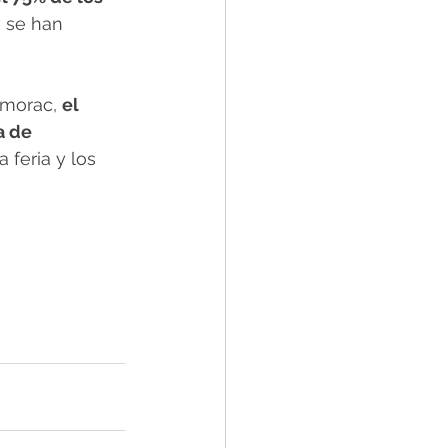
 se han 
rmorac, 
el 
a de 
a feria y los 