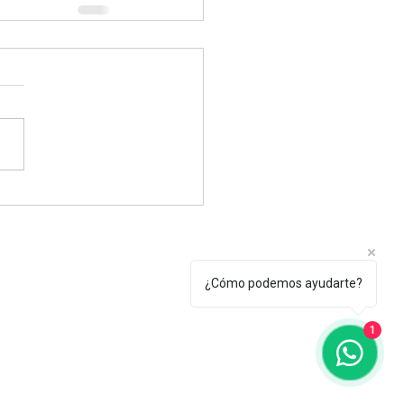
Tel.: +(598) 099 922 166
¿Cómo podemos ayudarte?
secretaria@egu.org.uy
erroso 2010, Montevideo, Uruguay
1