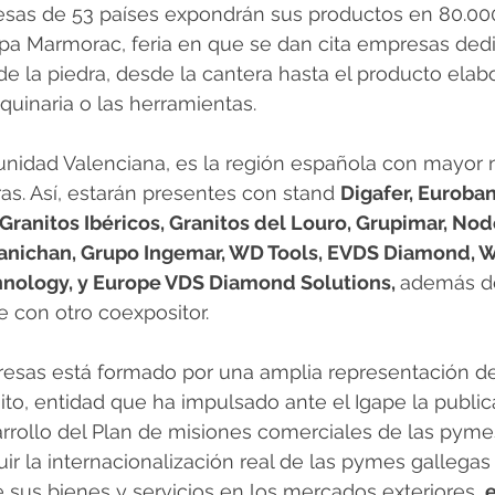
sas de 53 países expondrán sus productos en 80.00
a Marmorac, feria en que se dan cita empresas dedi
de la piedra, desde la cantera hasta el producto elabo
quinaria o las herramientas.
munidad Valenciana, es la región española con mayor
s. Así, estarán presentes con stand 
Digafer, Euroban
Granitos Ibéricos, Granitos del Louro, Grupimar, Nodo
nichan, Grupo Ingemar, WD Tools, EVDS Diamond, Wil
nology, y Europe VDS Diamond Solutions, 
además d
e con otro coexpositor. 
esas está formado por una amplia representación de
nito, entidad que ha impulsado ante el Igape la public
rrollo del Plan de misiones comerciales de las pymes
r la internacionalización real de las pymes gallegas y
 sus bienes y servicios en los mercados exteriores, 
e