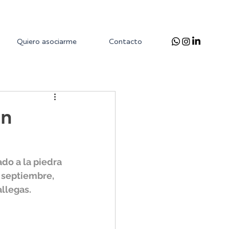
Quiero asociarme
Contacto
en
o a la piedra 
e septiembre, 
llegas. 