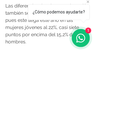
Las diferencias de género en la región 
¿Cómo podemos ayudarte?
también se notan en el desempleo, 
pues este llega este año en las 
mujeres jóvenes al 22%, casi siete 
1
puntos por encima del 15,2% de los 
hombres.
Pinheiro dijo que 
“la falta de 
oportunidades de trabajo decente 
causa desaliento y frustración entre 
los jóvenes” 
y alertó que esto 
“puede repercutir sobre la 
gobernabilidad y afectar el desarrollo 
social de la región, porque en 
muchos casos afecta las trayectorias 
laborales durante toda su vida”.
“En especial en un contexto de 