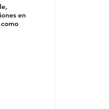
e, 
iones en 
s como 