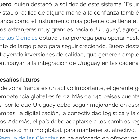
uero
, quien destacó la solidez de este sistema. "Es u
sta... o ratifica de alguna manera la confianza tambié
anca como el instrumento más potente que tiene el
nes extranjeras muy grandes hacia el Uruguay", agreg
e las Ciencias
 obtuvo una prórroga para operar hasta
nte de largo plazo para seguir creciendo. Buero dest
atrayendo inversiones de calidad, que generen emple
ntribuyan a la integración de Uruguay en las cadena
esafíos futuros
e zona franca es un activo importante, el gerente g
ompetencia global es feroz. Más de 140 países cuent
s, por lo que Uruguay debe seguir mejorando en asp
mites, la digitalización, la conectividad logística y la 
s. Además, el país debe adaptarse a los cambios reg
impuesto mínimo global, para mantener su atractivo.
Parque de las Ciencias
 se ha enfocado en ofrecer no 