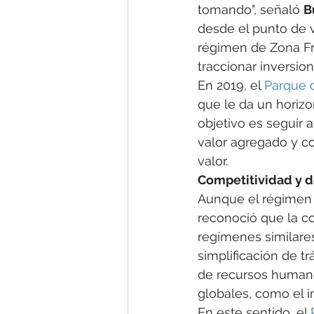
tomando", señaló 
B
desde el punto de vi
régimen de Zona Fr
traccionar inversio
En 2019, el 
Parque d
que le da un horizo
objetivo es seguir 
valor agregado y co
valor.
Competitividad y d
Aunque el régimen d
reconoció que la c
regímenes similare
simplificación de trá
de recursos humano
globales, como el 
En este sentido, el 