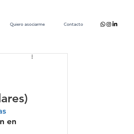
Quiero asociarme
Contacto
ares)
as 
n en 