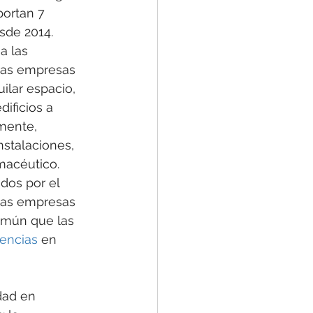
ortan 7 
sde 2014.
a las 
 las empresas 
ilar espacio, 
ificios a 
mente, 
nstalaciones, 
macéutico.
dos por el 
 las empresas 
omún que las 
iencias
 en 
dad en 