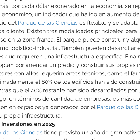
más, por cada dólar exonerado en la economía, se rep
 económico, un indicador que ha ido en aumento de
io del 
Parque de las Ciencias
 es flexible y se adapta 
 cliente. Existen tres modalidades principales para
se en la zona franca. El parque puede construir y alqu
mo logístico-industrial. También pueden desarrollar ed
s que requieren una infraestructura específica. Final
tan por arrendar un predio y construir sus propias i
ores con altos requerimientos técnicos, como el far
madamente el 60% de los edificios han sido construi
tras que el 40% restante han sido desarrollados por
rgo, en términos de cantidad de empresas, es más c
len en espacios ya generados por el 
Parque de las C
u propia infraestructura.
 inversiones en 2025
 de las Ciencias
 tiene previsto un año de gran activi