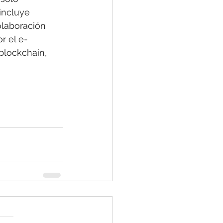
incluye 
olaboración 
r el e-
blockchain, 