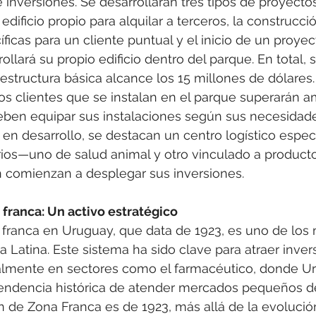
inversiones. Se desarrollarán tres tipos de proyectos:
dificio propio para alquilar a terceros, la construcci
ficas para un cliente puntual y el inicio de un proyec
llará su propio edificio dentro del parque. En total, 
raestructura básica alcance los 15 millones de dólares
los clientes que se instalan en el parque superarán 
deben equipar sus instalaciones según sus necesidade
 en desarrollo, se destacan un centro logístico espec
rios—uno de salud animal y otro vinculado a product
n comienzan a desplegar sus inversiones.
franca: Un activo estratégico
 franca en Uruguay, que data de 1923, es uno de los 
a Latina. Este sistema ha sido clave para atraer inver
ialmente en sectores como el farmacéutico, donde U
 tendencia histórica de atender mercados pequeños d
n de Zona Franca es de 1923, más allá de la evolució