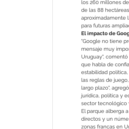
los 260 millones de
de las 88 hectáreas
aproximadamente la
para futuras amplia
El impacto de Goog
"Google no tiene pr
mensaje muy import
Uruguay", comentó
que habla de confia
estabilidad polític
las reglas de juego
largo plazo", agreg
jurídica, política 
sector tecnológico y
El parque alberga 
directos y un númer
zonas francas en U