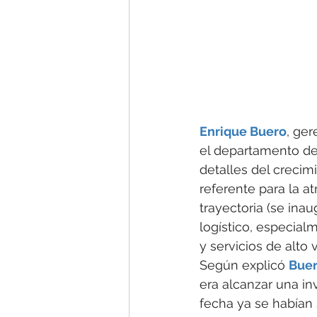
Enrique Buero
, ger
el departamento de
detalles del crecim
referente para la a
trayectoria (se ina
logístico, especial
y servicios de alto 
Según explicó 
Bue
era alcanzar una in
fecha ya se habían 