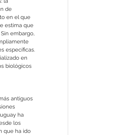
 la 
ón de 
to en el que 
se estima que 
. Sin embargo, 
ampliamente 
s específicas. 
ializado en 
os biológicos
más antiguos 
siones 
ruguay ha 
esde los 
n que ha ido 