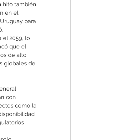
n hito también 
n en el 
 Uruguay para 
ó.
 el 2059, lo 
acó que el 
os de alto 
s globales de 
eneral 
an con 
ectos como la 
disponibilidad 
ulatorios 
solo 