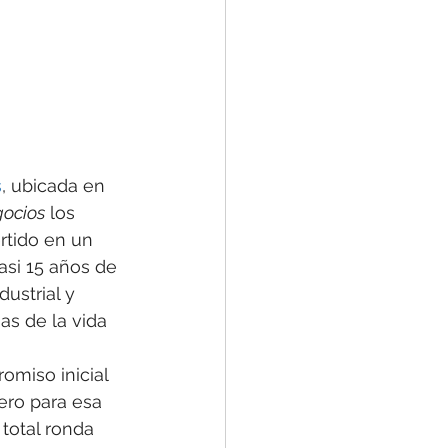
s
, ubicada en 
gocios
 los 
rtido en un 
asi 15 años de 
ustrial y 
as de la vida 
omiso inicial 
ero para esa 
total ronda 