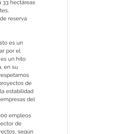
a 33 hectáreas 
tes, 
de reserva 
sto es un 
 por el 
 es un hito 
, en su 
 respetamos 
proyectos de 
a estabilidad 
s empresas del 
,000 empleos 
sector de 
rectos, según 