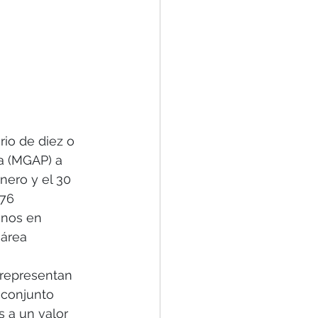
io de diez o 
a (MGAP) a 
nero y el 30 
76 
enos en 
área 
 representan 
 conjunto 
 a un valor 