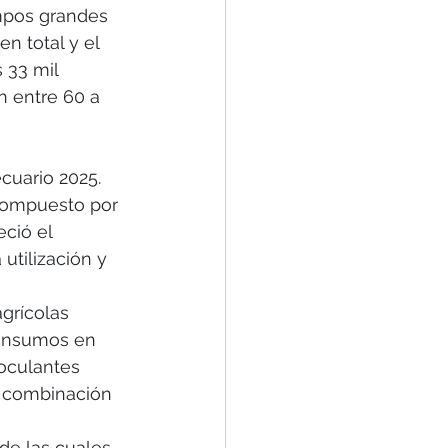
ampos grandes 
n total y el 
 33 mil 
n entre 60 a 
cuario 2025. 
compuesto por 
ció el 
utilización y 
grícolas 
oinsumos en 
oculantes 
a combinación 
de las cuales 