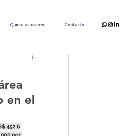
Quiero asociarme
Contacto
a
área
 en el
S$ 452,6 
.000 por 