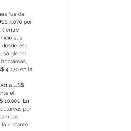
nes fue de 
US$ 4.070 por 
1% entre 
nició sus 
e desde esa 
rso global 
hectáreas, 
$ 4.070 en la 
001 a US$ 
nte el 
 10.000. En 
hectáreas por 
 campos 
la restante 