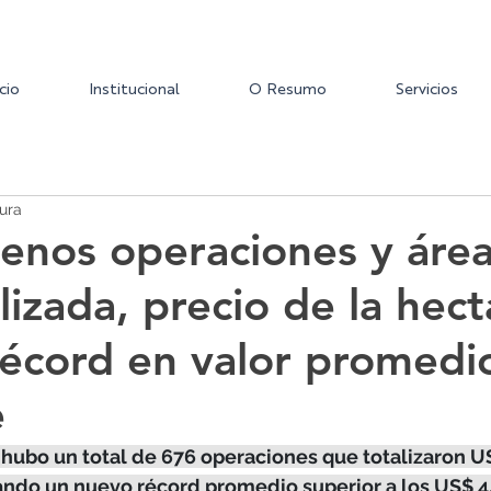
icio
Institucional
O Resumo
Servicios
ura
enos operaciones y áre
lizada, precio de la hect
récord en valor promedio
e
 hubo un total de 676 operaciones que totalizaron U
ando un nuevo récord promedio superior a los US$ 4