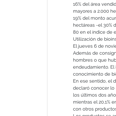
16% del área vendid
mayores a 2.000 hec
19% del monto acum
hectáreas -el 30% d
80 en el índice de 
Utilización de bioi
El jueves 6 de novi
Además de consigna
hombres o que hubo
endeudamiento. El i
conocimiento de b
En ese sentido, el 
declaró conocer lo 
los últimos dos año
mientras el 20,1% 
con otros producto
Los productos se ap