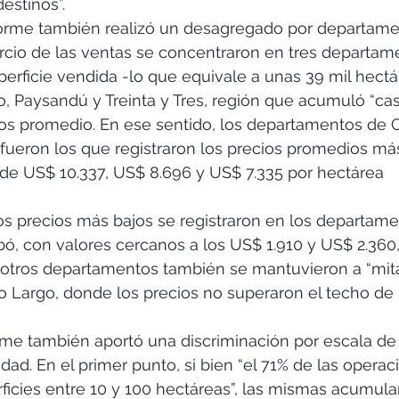
estinos”. 
nforme también realizó un desagregado por departame
rcio de las ventas se concentraron en tres departam
perficie vendida -lo que equivale a unas 39 mil hectá
, Paysandú y Treinta y Tres, región que acumuló “cas
os promedio. En ese sentido, los departamentos de C
fueron los que registraron los precios promedios más
de US$ 10.337, US$ 8.696 y US$ 7.335 por hectárea 
os precios más bajos se registraron en los departame
ó, con valores cercanos a los US$ 1.910 y US$ 2.360,
otros departamentos también se mantuvieron a “mita
o Largo, donde los precios no superaron el techo de 
rme también aportó una discriminación por escala de 
dad. En el primer punto, si bien “el 71% de las operac
rficies entre 10 y 100 hectáreas”, las mismas acumular