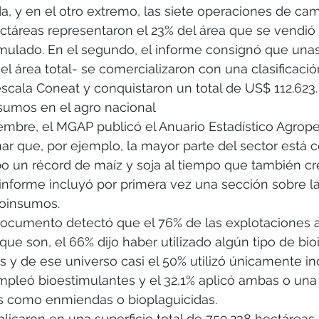
a, y en el otro extremo, las siete operaciones de c
táreas representaron el 23% del área que se vendió e
ulado. En el segundo, el informe consignó que unas
el área total- se comercializaron con una clasificació
escala Coneat y conquistaron un total de US$ 112.623.
nsumos en el agro nacional
embre, el MGAP publicó el Anuario Estadístico Agrope
r que, por ejemplo, la mayor parte del sector está 
 un récord de maíz y soja al tiempo que también cre
nforme incluyó por primera vez una sección sobre la 
ioinsumos.
documento detectó que el 76% de las explotaciones a
que son, el 66% dijo haber utilizado algún tipo de bi
s y de ese universo casi el 50% utilizó únicamente in
empleó bioestimulantes y el 32,1% aplicó ambas o un
s como enmiendas o bioplaguicidas.
licaron en una superficie total de 759.238 hectáreas 