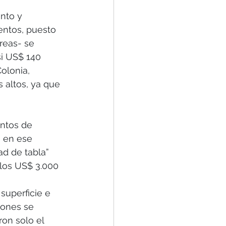
nto y 
entos, puesto 
reas- se 
i US$ 140 
olonia, 
 altos, ya que 
ntos de 
 en ese 
d de tabla” 
los US$ 3.000 
superficie e 
iones se 
on solo el 