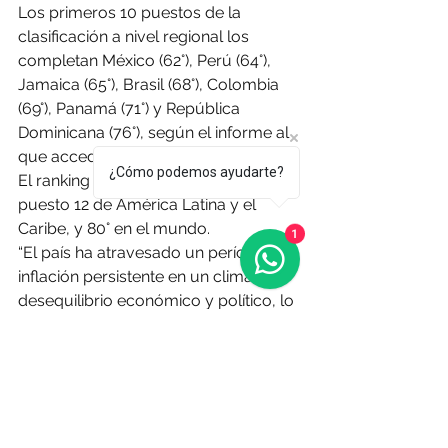
Los primeros 10 puestos de la 
clasificación a nivel regional los 
completan México (62°), Perú (64°), 
Jamaica (65°), Brasil (68°), Colombia 
(69°), Panamá (71°) y República 
Dominicana (76°), según el informe al 
que accedió E
l Observador
¿Cómo podemos ayudarte?
El ranking pone a 
Argentina 
en el 
puesto 12 de América Latina y el 
Caribe, y 80° en el mundo.
1
“El país ha atravesado un período de 
inflación persistente en un clima de 
desequilibrio económico y político, lo 
que ha debilitado la economía a 
pesar de sus vastos recursos 
naturales y su fuerza laboral 
especializada”, dice el texto.
El informe se basa en datos de 2023, 
los más recientes disponibles al 