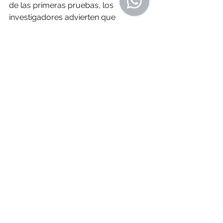
de las primeras pruebas, los 
investigadores advierten que 
completar el proceso de creación del 
fármaco llevará años –entre nuevos 
estudios y autorizaciones– y que 
no 
será "nunca" vendido como una 
"solución mágica".
Es que los 
tratamientos para 
combatir la obesidad
 deben estar 
acompañados "sí o sí" con "
cambios 
comportamentales
 en los 
individuos", apuntó Cal.
El Institut Pasteur destacó la 
concreción exitosa de la fase I de 
SANA como un "
hito" para Uruguay 
y Sudamérica
, porque es el primer 
fármaco de este tipo desarrollado 