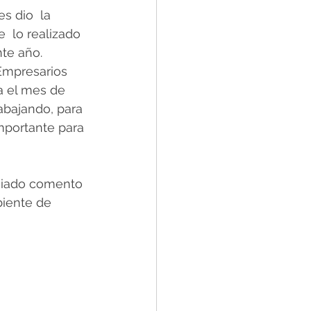
s dio  la 
 lo realizado 
te año. 
Empresarios 
a el mes de 
bajando, para 
mportante para 
ociado comento 
biente de 