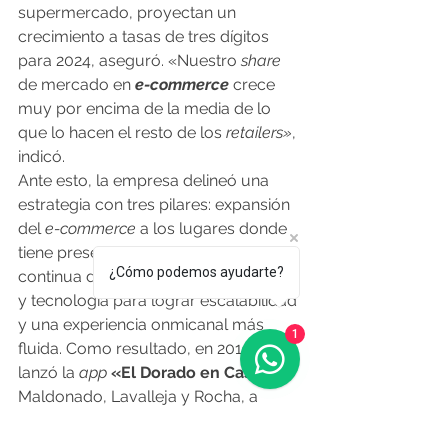
supermercado, proyectan un 
crecimiento a tasas de tres dígitos 
para 2024, aseguró. «Nuestro 
share
de mercado en
e-commerce
 crece 
muy por encima de la media de lo 
que lo hacen el resto de los 
retailers»
, 
indicó.
Ante esto, la empresa delineó una 
estrategia con tres pilares: expansión 
del 
e-commerce 
a los lugares donde 
tiene presencia física, mejora 
¿Cómo podemos ayudarte?
continua de la experiencia de compra 
y tecnología para lograr escalabilidad 
y una experiencia onmicanal más 
1
fluida. Como resultado, en 2019 se 
lanzó la 
app
«El Dorado en Casa» 
en 
Maldonado, Lavalleja y Rocha, a 
mediados de 2020 la página web, 
donde inicialmente se vendían 