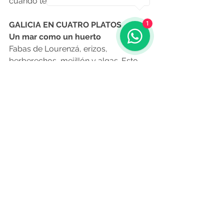
cuando tenga que venir”.
GALICIA EN CUATRO PLATOS
1
Un mar como un huerto
Fabas de Lourenzá, erizos, 
berberechos, mejillón y algas. Esto, 
acompañado por un vino Veiga da 
Princesa Albariño de la D.O. 
(denominación de origen) Rias Baixas.
 Un mar de posibilidades
Mejillón escabechado, galletas 
mariñeiras y queixo tetilla. Como 
acompañamiento, Centeno eligió dos 
vinos: Alter Branco 2017 de la D.O. 
Ribeiro, y D’Berna Godello de la D.O. 
Valderroas.
Una tierra generosa
Empanada abierta de maíz, sardina, 
castañas, grelos y queso San Simón 