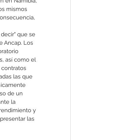
on en Namibia, 
los mismos 
consecuencia, 
decir" que se 
de Ancap. Los 
ratorio 
, así como el 
 contratos 
adas las que 
únicamente 
so de un 
nte la 
rendimiento y 
presentar las 