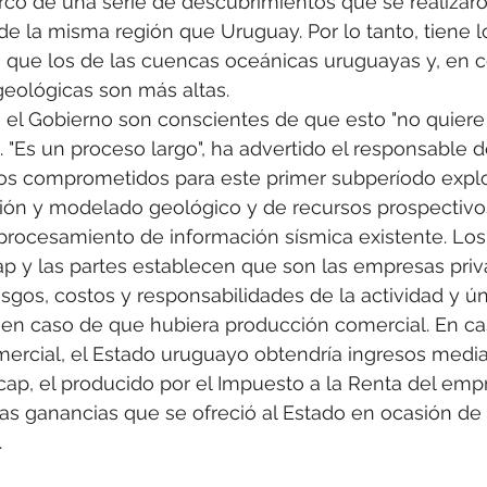
rco de una serie de descubrimientos que se realizar
e la misma región que Uruguay. Por lo tanto, tiene 
 que los de las cuencas oceánicas uruguayas y, en 
geológicas son más altas. 
el Gobierno son conscientes de que esto "no quiere 
. "Es un proceso largo", ha advertido el responsable 
ios comprometidos para este primer subperíodo explo
ión y modelado geológico y de recursos prospectivos
procesamiento de información sísmica existente. Los
p y las partes establecen que son las empresas priv
sgos, costos y responsabilidades de la actividad y 
en caso de que hubiera producción comercial. En ca
ercial, el Estado uruguayo obtendría ingresos media
cap, el producido por el Impuesto a la Renta del emp
 las ganancias que se ofreció al Estado en ocasión de 
.