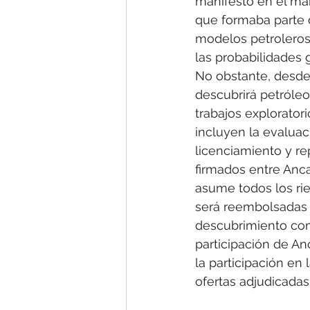
manifestó en el ma
que formaba parte d
modelos petroleros
las probabilidades 
No obstante, desde 
descubrirá petróleo
trabajos explorator
incluyen la evaluac
licenciamiento y re
firmados entre Anca
asume todos los rie
será reembolsadas 
descubrimiento com
participación de An
la participación en
ofertas adjudicadas