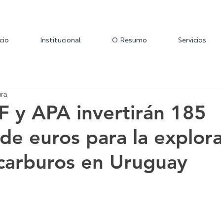
icio
Institucional
O Resumo
Servicios
ura
PF y APA invertirán 185
 de euros para la explor
carburos en Uruguay