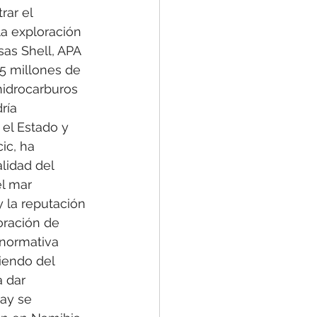
ar el 
la exploración 
sas Shell, APA 
5 millones de 
hidrocarburos 
ría 
 el Estado y 
ic, ha 
lidad del 
el mar 
y la reputación 
loración de 
 normativa 
iendo del 
 dar 
ay se 