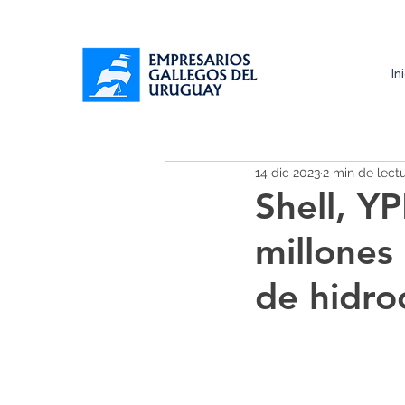
In
14 dic 2023
2 min de lect
Shell, Y
millones
de hidro