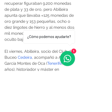
recuperar figuraban 9.200 monedas 
de plata y 33 de oro, pero Abilleira 
apunta que llevaba «125 monedas de 
oro grande y 153 pequeñas, ocho o 
diez lingotes de hierro y al menos dos 
mil monedas de plata», el tesoro 
¿Cómo podemos ayudarte?
oculto bajo las aguas.
El viernes, Abilleira, socio del Club de 
1
Buceo 
Cedeira
, acompañó a Alberto 
García Montes de Oca (
Tenerife
, 33 
años), historiador y máster en 
Arqueología Subacuática por la 
Universidad de 
Cádiz
, «en una 
prospección, una búsqueda 
sistemática que no requiere remoción 
de sedimentos en el fondo», como 
explica este experto. Con apoyo de 
otros integrantes del club, tenían 