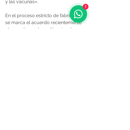
y las vacunas».
1
En el proceso estricto de fabricación 
se marca el acuerdo recientemente 
alcanzado con la multinacional 
Novavax, pero también los proyectos 
que lleva a cabo con el Ministerio de 
Ciencia para desarrollar las vacunas 
que preparan en España dos grupos 
de investigación del CSIC, los 
liderados por Mariano Esteban y 
Vicente Larraga. En este caso, el 
compromiso de la firma gallega es el 
de 
producir las dosis necesarias 
para iniciar los ensayos clínicos
, lo 
que puede ser el principio de un 
proceso más completo si ambas 
iniciativas tienen éxito.