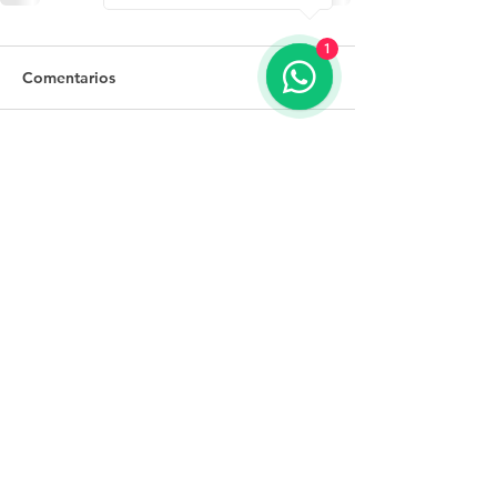
1
Comentarios
Escribir un comentario...
Tel.: +(598)
099 922 166
secretaria@egu.org.uy
Ana Monterroso 2010, Montevideo, Uruguay