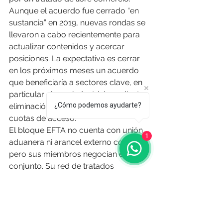
Aunque el acuerdo fue cerrado “en 
sustancia” en 2019, nuevas rondas se 
llevaron a cabo recientemente para 
actualizar contenidos y acercar 
posiciones. La expectativa es cerrar 
en los próximos meses un acuerdo 
que beneficiaría a sectores clave, en 
particular el agroindustrial, mediante 
¿Cómo podemos ayudarte?
eliminación de aranceles y mayores 
cuotas de acceso.
El bloque EFTA no cuenta con unión 
1
aduanera ni arancel externo común, 
pero sus miembros negocian en 
conjunto. Su red de tratados 
comerciales abarca más de 40 países 
fuera de la Unión Europea. En 
América ya tiene acuerdos con 
Canadá, México, Chile, Colombia y 