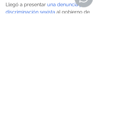
Llegó a presentar 
una denuncia por 
discriminación sexista
 al gobierno de 
EEUU porque a las mujeres se les 
negaba la promoción a las categorías 
superiores. En las reuniones 
se sentía 
fuera de lugar
 cuando los hombres 
se separaban a un lado y las mujeres 
al otro; ellos para hablar de ciencia, 
ellas de lavadoras. 