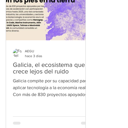
de nueva capacidad de generación
eólica al sistema eléctrico panameño,
indicó un c
AEGU
hace 3 días
Galicia, el ecosistema que
crece lejos del ruido
Galicia compite por su capacidad para
aplicar tecnología a la economía real.
Con más de 830 proyectos apoyados
por las iniciativas de aceleración con
participación autonómica hasta 2025,
una red conectada con la industria, las
universidades y sectores como la