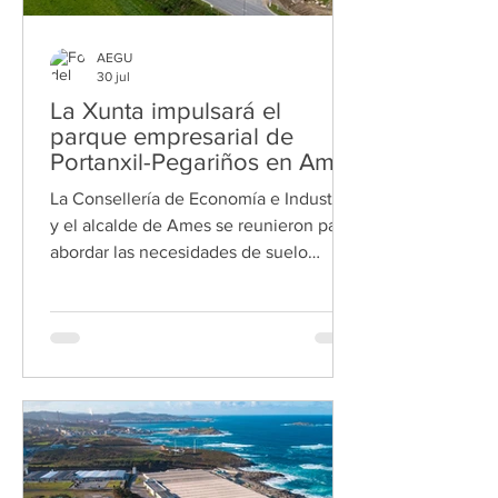
AEGU
30 jul
La Xunta impulsará el
parque empresarial de
Portanxil-Pegariños en Ames
La Consellería de Economía e Industria
y el alcalde de Ames se reunieron para
abordar las necesidades de suelo
industrial, con una licitación prevista
para el último trimestre del año. La
Xunta de Galicia desarrollará el futuro
parque empresarial de Portanxil-
Pegariños, situado en Ames,
respondiendo a las necesidades de
suelo industrial del municipio coruñés.
La conselleira de Economía e Industria,
María Jesús Lorenzana, anunció hoy