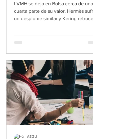
LVMH se deja en Bolsa cerca de una
cuarta parte de su valor, Hermès sufre
un desplome similar y Kering retrocede
un 18 % en un nuevo año de crisis Al
lujo no le gusta ahora la guerra.
Tampoco a los bolsos de 5.000 euros, a
los relojes de seis cifras o a las joyas
más exclusivas. Ninguno es inmune al
ruido de las explosiones cuando estas
resuenan en una región clave para el
sector: Oriente Medio. El golpe llega
justo cuando la industria empezaba a
dejar atrás dos años de debil
AEGU