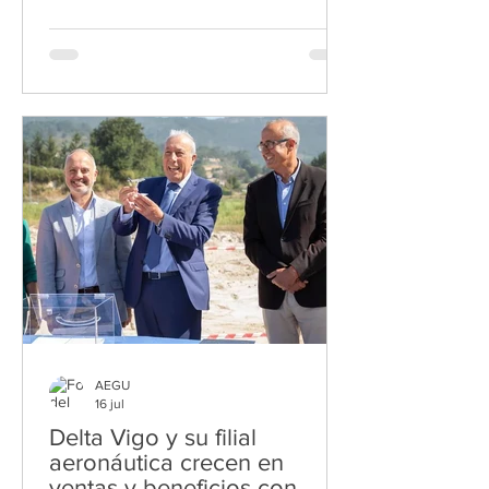
grupo Altia ha formalizado la
adquisición de Ednon, empresa de
sistemas y comunicaciones con sede
en Santiago de Compostela, por un
importe de 9,85 millones de euros, al
que se añade un earn out — pago
variable sujeto a los resultados futuros
de la empresa— de hasta 2,8 millones
de euros, vinculado al cumplimiento
del plan de negocio de Ed
AEGU
16 jul
Delta Vigo y su filial
aeronáutica crecen en
ventas y beneficios con