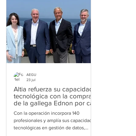
Catadores (UEC) con motivo del 40
aniversario de los Premios Baco. La
Denominación de Origen Rías Baixas
vuelve a destacar en el panorama
vitivinícola nacional. Un total de 23
vinos amparados por esta de
AEGU
23 jul
Altia refuerza su capacidad
tecnológica con la compra
de la gallega Ednon por casi
diez millones de euros
Con la operación incorpora 140
profesionales y amplía sus capacidades
tecnológicas en gestión de datos,
ciberseguridad y comunicaciones El