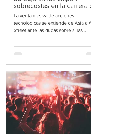
sobrecostes en la carrera de
la IA
La venta masiva de acciones
tecnológicas se extiende de Asia a Wall
Street ante las dudas sobre si las
inversiones récord en semiconductores
podrán traducirse en beneficios La
teoría del caos suele resumirse en una
frase célebre: «El aleteo de una
mariposa en Brasil puede provocar un
tornado en Texas». La imagen del
efecto mariposa sirve también para
describir el pánico vivido en las bolsas
mundiales durante los últimos días: un
temblor en Taiwán ha sacudido Wall
Street. Esta