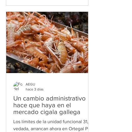
biotecnología, la economía azul o el
aeroespacial, y compañías como
Nanogap, Health in Code, Marine
Instruments, Alén Space, UARX Space,
Teimas o Mestrelab Research, la
comunidad consolida un ecosistema
diverso desde el
AEGU
hace 3 días
Un cambio administrativo
hace que haya en el
mercado cigala gallega
Los límites de la unidad funcional 31, no
vedada, arrancan ahora en Ortegal Por