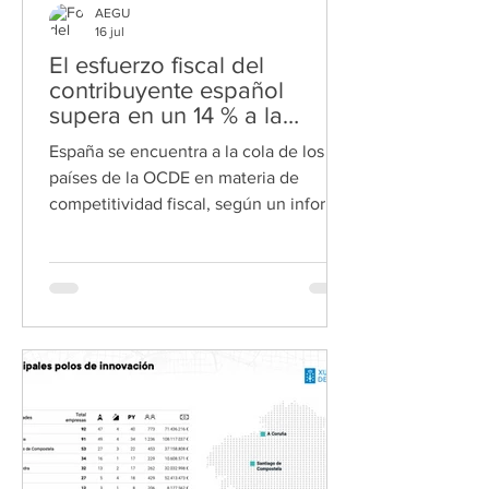
AEGU
16 jul
El esfuerzo fiscal del
contribuyente español
supera en un 14 % a la
media de la Unión Europea
España se encuentra a la cola de los
países de la OCDE en materia de
competitividad fiscal, según un informe
del Instituto de Estudios Económicos Si
los contribuyentes españoles han
notado recientemente que cada vez
tienen que hacer un esfuerzo mayor
para cumplir con sus obligaciones
fiscales, son varios los datos que lo
corroboran. Concretamente, para
mantenerse al día con el fisco, un
español debe esforzarse de media un
14 % más que un europeo y un 16,5 %