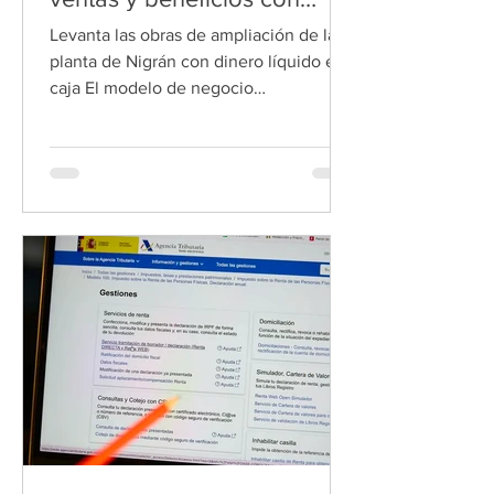
deuda cero
Levanta las obras de ampliación de la
planta de Nigrán con dinero líquido en
caja El modelo de negocio
especializado en la producción de
piezas, componentes y maquinaria para
sectores aeronáutico y automoción, le
ha permitido a la viguesa Delta Vigo dar
un vuelco a sus cuentas en el 2025.
También a su filial Delta Vigo
Aeronáutico, su principal motor
productivo. El balance de las cuentas
de la sociedad dominante, que además
de la filial aeronáutica gallega aglutina
a Delta Il