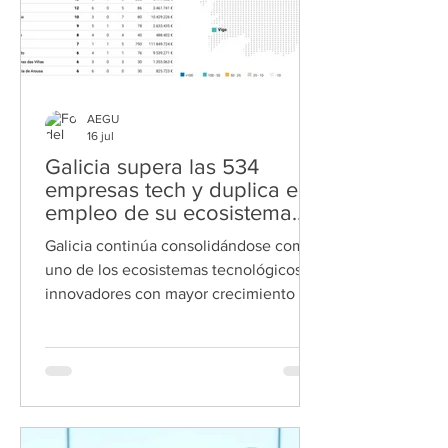
en el caso de los
AEGU
16 jul
Galicia supera las 534
empresas tech y duplica el
empleo de su ecosistema
tecnológico en un año
Galicia continúa consolidándose como
uno de los ecosistemas tecnológicos e
innovadores con mayor crecimiento de
España. La comunidad cuenta ya con
534 empresas tech e innovadoras, que
generan 5.718 empleos y alcanzan una
facturación conjunta superior a los 556
millones de euros, según el Informe
Regional de Empresas Tech e