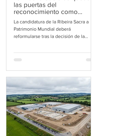
las puertas del
reconocimiento como
Patrimonio Mundial
La candidatura de la Ribeira Sacra a
Patrimonio Mundial deberá
reformularse tras la decisión de la
Unesco. La Ribeira Sacra tendrá que
seguir esperando para lograr el
reconocimiento como Patrimonio
Mundial de la Unesco. El Comité de
Patrimonio Mundial, reunido estos días
en la ciudad surcoreana de Busán, ha
decidido devolver la candidatura a
España para que sea revisada y
reforzada antes de volver a presentarla.
La decisión llegó después de un
intenso debate entre los miembro