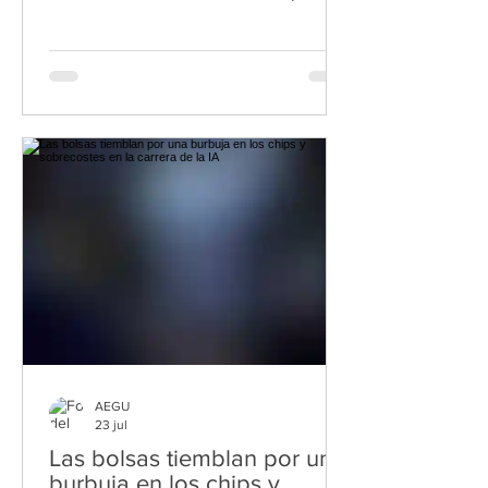
solo instaló 70 megavatios en el 2025
El sector eólico tiene actualmente en
España 32,5 gigavatios en tramitación,
y casi 6,8 se corresponden con
proyectos presentados en Galicia. Es la
segunda comunidad del país con más
potencia en desarrollo —por detrás de
Aragón—, y la primera por volumen
autorizado que sigue pendiente de
ejecución. Al cierre del pasado año, los
AEGU
23 jul
Las bolsas tiemblan por una
burbuja en los chips y