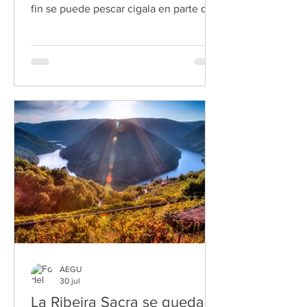
fin se puede pescar cigala en parte de
Galicia. Pero no se trata de que los
científicos le hayan dado el alta a la
Nephrops norvegicus de aguas
gallegas. Al contrario, no acaban de ver
la recuperación del stock por estas
latitudes. Y eso que la especie lleva
vedada a la extracción desde el 2017,
para gran pesar de los arrastreros de
litoral, cuando la Unión Europea
decidió prohibir, en principio p
AEGU
30 jul
La Ribeira Sacra se queda a