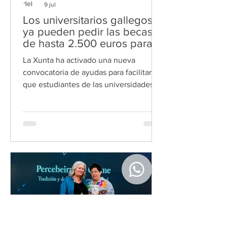
9 jul
Los universitarios gallegos
ya pueden pedir las becas
de hasta 2.500 euros para
cursar estudios fuera de la
La Xunta ha activado una nueva
UE
convocatoria de ayudas para facilitar
que estudiantes de las universidades
públicas gallegas realicen estancias
académicas en países
extracomunitarios durante el curso
2026/2027. Los estudiantes de las tres
universidades públicas de Galicia que
tengan previsto realizar una estancia
académica en un país fuera de la Unión
Europea ya pueden solicitar las ayudas
del programa Galemundo impulsadas
por la Xunta. La convocatoria
permanecerá abierta hast