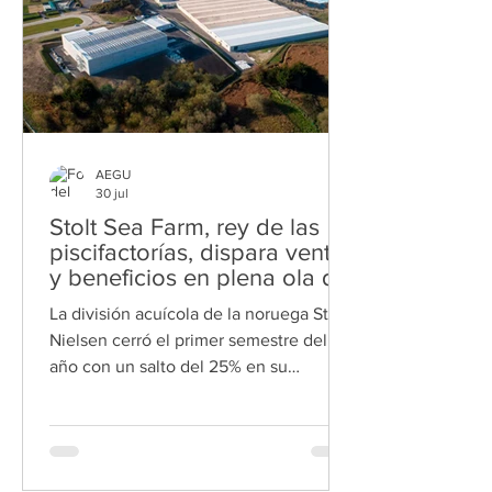
que la Xunta impulsará el desarrollo del
fu
AEGU
30 jul
Stolt Sea Farm, rey de las
piscifactorías, dispara ventas
y beneficios en plena ola de
inversiones en Galicia
La división acuícola de la noruega Stolt
Nielsen cerró el primer semestre del
año con un salto del 25% en su
facturación, que se elevó hasta los 68
millones de euros; la firma cuenta con
siete plantas en Galicia Stolt Sea Farm
acelera su crecimiento. La filial acuícola