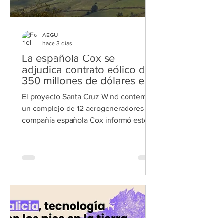
AEGU
hace 3 días
La española Cox se
adjudica contrato eólico de
350 millones de dólares en
Panamá
El proyecto Santa Cruz Wind contempla
un complejo de 12 aerogeneradores La
compañía española Cox informó este
lunes que se adjudicó en Panamá un
contrato de suministro de energía
eólica a 20 años por más de 350
millones de dólares. El contrato
contempla el suministro de más de 5,22
teravatios-hora (TWh) de energía eólica
mediante el proyecto Santa Cruz Wind,
que incorporará 68,4 megavatios (MW)