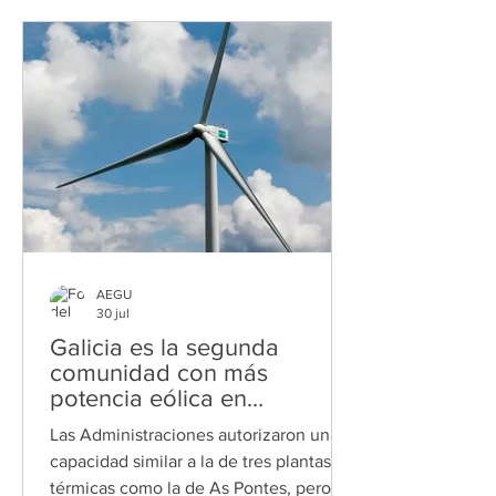
del gigante noruego Stolt Nielsen, que
roza los 2.000 millones de euros de
capitalización, ha cerrado el primer
semestre de su ejercicio fiscal 2026
con un crecimiento de doble dígito
tanto en materia de benefi
AEGU
30 jul
Galicia es la segunda
comunidad con más
potencia eólica en
tramitación
Las Administraciones autorizaron una
capacidad similar a la de tres plantas
térmicas como la de As Pontes, pero