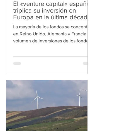
El «venture capital» español
triplica su inversión en
Europa en la última década
La mayoría de los fondos se concentran
en Reino Unido, Alemania y Francia El
volumen de inversiones de los fondos
de venture capital radicados en España
pero destinado a Europa se ha
triplicado en la última década, según un
estudio elaborado por Samaipata. Hace
diez años, los principales fondos
españoles de venture capital
destinaban entre el 5 % y el 10 % de sus
transacciones a compañías europeas
fuera de España. Esta proporción se ha
triplicado desde entonces, hasta
acercar