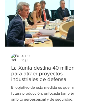
Innovadoras de Galicia 2026, elaborado
por Scoutyn junto a la Xunta de Galicia.
El informe refleja además una fuerte
aceleración del ecosistema gallego du
AEGU
16 jul
La Xunta destina 40 millones
para atraer proyectos
industriales de defensa
El objetivo de esta medida es que la
futura producción, enfocada también al
ámbito aeroespacial y de seguridad, se
haga en el propio territorio de la