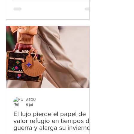
comunidad El Gobierno gallego ha
decidido este lunes destinar 40
millones de euros para la atracción de
grandes proyectos industriales en
materia de seguridad, defensa y
aeoroespacio, tal y como ha informado
este mediodía el presidente gallego,
Alfonso Rueda, una vez terminada la
reunión semanal con su equipo. Esta
medida, calif
AEGU
9 jul
El lujo pierde el papel de
valor refugio en tiempos de
guerra y alarga su invierno