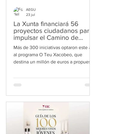
AEGU
23 jul
La Xunta financiará 56
proyectos ciudadanos para
impulsar el Camino de
Santiago antes del Xacobeo
Más de 300 iniciativas optaron este año
2027
al programa O Teu Xacobeo, que
destina un millón de euros a propuestas
culturales, deportivas, sociales y
patrimoniales La Xunta de Galicia ha
seleccionado 56 proyectos impulsados
por autónomos, pequeñas empresas y
entidades sin ánimo de lucro dentro del
programa O Teu Xacobeo 2026, una
iniciativa destinada a dinamizar el
Camino de Santiago y preparar la
programación del Xacobeo 2027. Así lo
anunció el presidente de la Xunta,