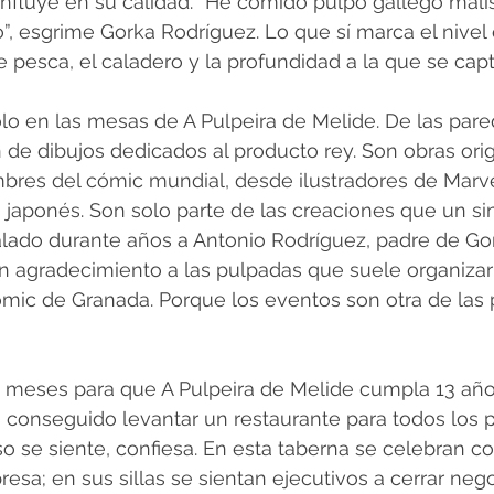
influye en su calidad. “He comido pulpo gallego malí
, esgrime Gorka Rodríguez. Lo que sí marca el nivel 
e pesca, el caladero y la profundidad a la que se capt
olo en las mesas de A Pulpeira de Melide. De las pared
de dibujos dedicados al producto rey. Son obras orig
bres del cómic mundial, desde ilustradores de Marve
 japonés. Son solo parte de las creaciones que un sin
alado durante años a Antonio Rodríguez, padre de Gor
 en agradecimiento a las pulpadas que suele organizar
ómic de Granada. Porque los eventos son otra de las 
 meses para que A Pulpeira de Melide cumpla 13 año
conseguido levantar un restaurante para todos los p
o se siente, confiesa. En esta taberna se celebran c
esa; en sus sillas se sientan ejecutivos a cerrar nego