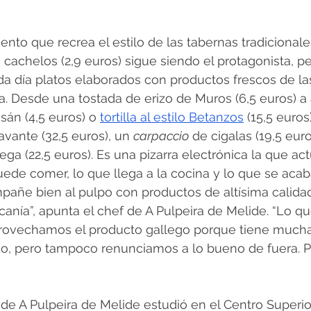
nto que recrea el estilo de las tabernas tradicionales
n cachelos (2,9 euros) sigue siendo el protagonista, p
da día platos elaborados con productos frescos de la
. Desde una tostada de erizo de Muros (6,5 euros) a
n (4,5 euros) o 
tortilla al estilo Betanzos
 (15,5 euro
vante (32,5 euros), un 
carpaccio
 de cigalas (19,5 eur
ega (22,5 euros). Es una pizarra electrónica la que actu
ede comer, lo que llega a la cocina y lo que se aca
pañe bien al pulpo con productos de altísima calida
canía”, apunta el chef de A Pulpeira de Melide. “Lo 
provechamos el producto gallego porque tiene mucha 
do, pero tampoco renunciamos a lo bueno de fuera. Po
de A Pulpeira de Melide estudió en el Centro Superio