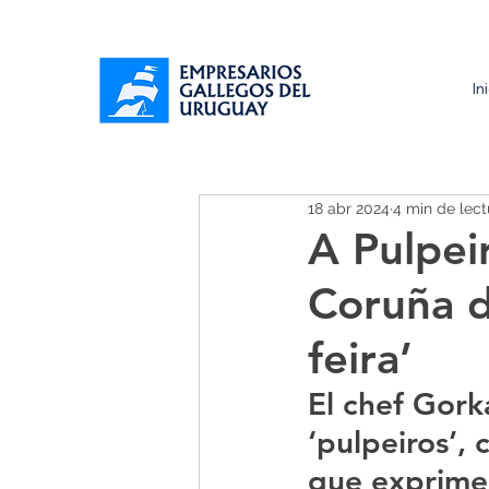
In
18 abr 2024
4 min de lect
A Pulpei
Coruña d
feira’
El chef Gorka
‘pulpeiros’, 
que exprime 