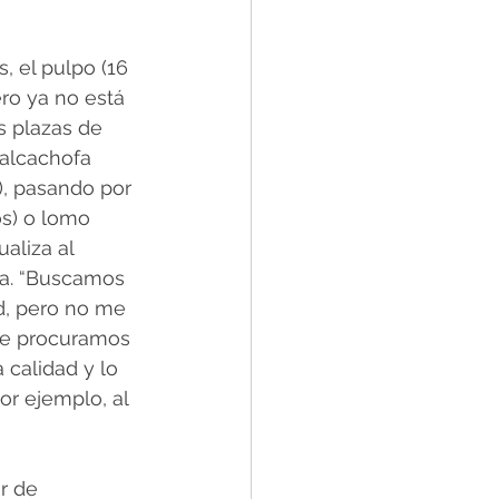
, el pulpo (16 
ero ya no está 
s plazas de 
 alcachofa 
s), pasando por 
os) o lomo 
aliza al 
ba. “Buscamos 
d, pero no me 
que procuramos 
calidad y lo 
r ejemplo, al 
r de 