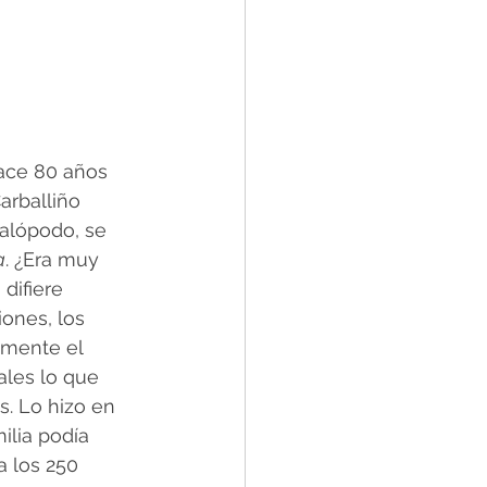
ace 80 años 
arballiño 
alópodo, se 
a
. ¿Era muy 
difiere 
iones, los 
amente el 
ales lo que 
s. Lo hizo en 
ilia podía 
 los 250 