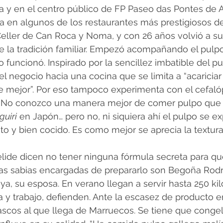
ia y en el centro público de FP Paseo das Pontes de 
a en algunos de los restaurantes más prestigiosos d
eller de Can Roca y Noma, y con 26 años volvió a su
de la tradición familiar. Empezó acompañando el pulp
o funcionó. Inspirado por la sencillez imbatible del p
el negocio hacia una cocina que se limita a “acariciar
e mejor”. Por eso tampoco experimenta con el cefaló
 “No conozco una manera mejor de comer pulpo que 
guiri
 en Japón… pero no, ni siquiera ahí el pulpo se 
to y bien cocido. Es como mejor se aprecia la textura”
lide dicen no tener ninguna fórmula secreta para qu
Las sabias encargadas de prepararlo son Begoña Rod
a, su esposa. En verano llegan a servir hasta 250 kilos
a y trabajo, defienden. Ante la escasez de producto en
cos al que llega de Marruecos. Se tiene que congelar 