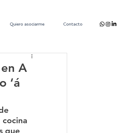
Quiero asociarme
Contacto
 en A
o ‘á
de 
 cocina 
s que 