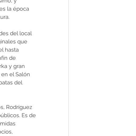
simo, y 
es la época 
ura.
es del local 
inales que 
l hasta 
fín de 
ka y gran 
 en el Salón 
patas del 
s, Rodríguez 
úblicos. Es de 
omidas 
cios, 