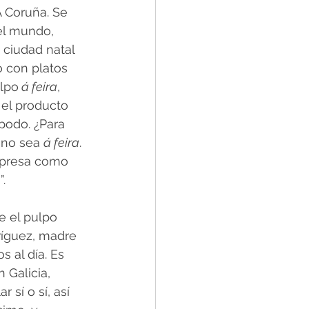
A Coruña. Se 
el mundo, 
 ciudad natal 
o con platos 
ulpo
 á feira
, 
 el producto 
podo. ¿Para 
no sea 
á feira
. 
expresa como 
.
e el pulpo 
ríguez, madre 
 al día. Es 
 Galicia, 
sí o sí, así 