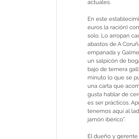
actuales.
En este establecimie
euros la ración) co
solo. Lo arropan ca
abastos de A Coruña
empanada y Galmesá
un salpicón de boga
bajo de ternera gall
minuto lo que se pu
una carta que acom
gusta hablar de cer
es ser prácticos. A
tenemos aquí al la
jamón ibérico”.
El dueño y gerente 