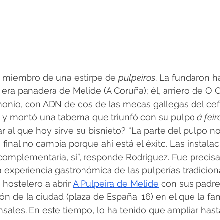
 miembro de una estirpe de 
pulpeiros
. La fundaron h
 era panadera de Melide (A Coruña); él, arriero de O C
imonio, con ADN de dos de las mecas gallegas del cef
 y montó una taberna que triunfó con su pulpo
 á feir
r al que hoy sirve su bisnieto? “La parte del pulpo no 
final no cambia porque ahí está el éxito. Las instalac
a complementaria, sí”, responde Rodríguez. Fue precis
 experiencia gastronómica de las pulperías tradicion
 hostelero a abrir 
A Pulpeira de Melide
 con sus padre
ón de la ciudad (plaza de España, 16) en el que la fam
ales. En este tiempo, lo ha tenido que ampliar hasta