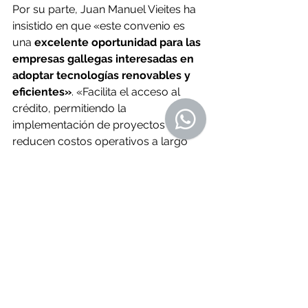
Por su parte, Juan Manuel Vieites ha 
insistido en que «este convenio es 
una 
excelente oportunidad para las 
empresas gallegas interesadas en 
adoptar tecnologías renovables y 
eficientes»
. «Facilita el acceso al 
crédito, permitiendo la 
implementación de proyectos que 
reducen costos operativos a largo 
plazo y mejoran la sostenibilidad 
ambiental», añadió. 
O Resumo Semanal - Edición Nº 660 
- 25 de setiembre de 2025
Fuente: 
lavozdegalicia.es
 | 
23 de 
setiembre
Noticias de Alá