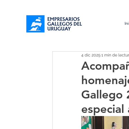
In
4 dic 2025
1 min de lectu
Acompañ
homenaj
Gallego 
especial 