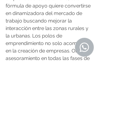
fórmula de apoyo quiere convertirse 
en dinamizadora del mercado de 
trabajo buscando mejorar la 
interacción entre las zonas rurales y 
la urbanas. Los polos de 
emprendimiento no solo acompañan 
en la creación de empresas. Ofrecen 
asesoramiento en todas las fases de 
los proyectos. 
Además actúan como puntos de 
análisis y debate sobre las demandas 
de la población, lo que ayuda a 
ajustar la oferta de servicios que 
pueden plantearse desde la iniciativa 
privada a las necesidades reales de la 
zona.