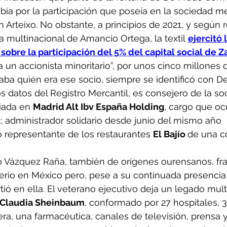
bía por la participación que poseía en la sociedad m
 Arteixo. No obstante, a principios de 2021, y según r
 multinacional de Amancio Ortega, la textil 
ejercitó 
obre la participación del 5% del capital social de Z
 un accionista minoritario”, por unos cinco millones 
ba quién era ese socio, siempre se identificó con De
 datos del Registro Mercantil, es consejero de la so
iada en 
Madrid Alt Ibv España Holding
, cargo que o
 administrador solidario desde junio del mismo año 
 o representante de los restaurantes 
El Bajío 
de una c
io Vázquez Raña, también de orígenes ourensanos, fr
erio en México pero, pese a su continuada presencia 
tió en ella. El veterano ejecutivo deja un legado mult
 Claudia Sheinbaum
, conformado por 27 hospitales, 3
era, una farmacéutica, canales de televisión, prensa y