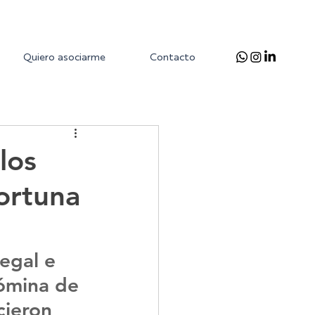
Quiero asociarme
Contacto
los
ortuna
egal e 
nómina de 
cieron 