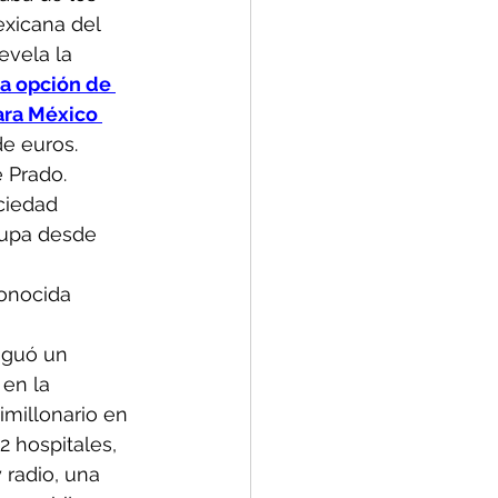
exicana del 
evela la 
la opción de 
ara México 
de euros. 
 Prado.
ciedad 
cupa desde 
onocida 
aguó un 
en la 
imillonario en 
2 hospitales, 
 radio, una 