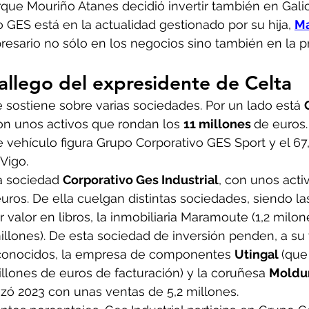
que Mouriño Atanes decidió invertir también en Galici
GES está en la actualidad gestionado por su hija, 
Ma
esario no sólo en los negocios sino también en la pr
allego del expresidente de Celta
sostiene sobre varias sociedades. Por un lado está 
con unos activos que rondan los 
11 millones 
de euros.
e vehículo figura Grupo Corporativo GES Sport y el 67
 Vigo.
a sociedad 
Corporativo Ges Industrial
, con unos acti
uros. De ella cuelgan distintas sociedades, siendo la
valor en libros, la inmobiliaria Maramoute (1,2 milon
illones). De esta sociedad de inversión penden, a su 
conocidos, la empresa de componentes 
Utingal 
(que
illones de euros de facturación) y la coruñesa 
Moldur
lizó 2023 con unas ventas de 5,2 millones.