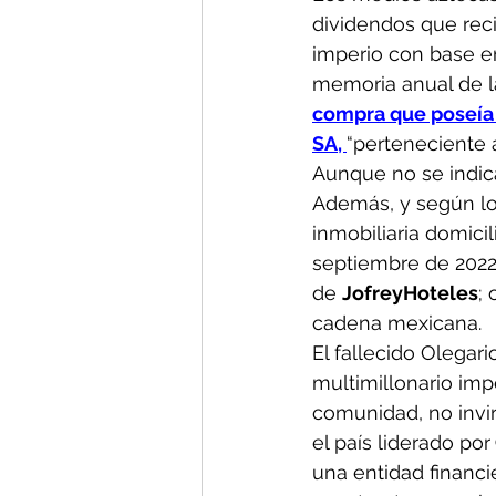
dividendos que reci
imperio con base en
memoria anual de la
compra que poseía s
SA, 
“perteneciente a
Aunque no se indica
Además, y según los
inmobiliaria domicil
septiembre de 2022;
de 
JofreyHoteles
;
cadena mexicana.
El fallecido Olegar
multimillonario imp
comunidad, no invir
el país liderado por
una entidad financi