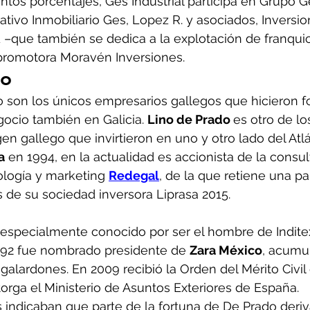
intos porcentajes, Ges Industrial participa en Grupo G
ativo Inmobiliario Ges, Lopez R. y asociados, Inversio
 –que también se dedica a la explotación de franquic
 promotora Moravén Inversiones. 
do
 son los únicos empresarios gallegos que hicieron f
ocio también en Galicia. 
Lino de Prado 
es otro de lo
en gallego que invirtieron en uno y otro lado del Atlá
a
 en 1994, en la actualidad es accionista de la consul
logía y marketing 
Redegal
, de la que retiene una pa
s de su sociedad inversora Liprasa 2015.
especialmente conocido por ser el hombre de Inditex
992 fue nombrado presidente de 
Zara México
, acumu
galardones. En 2009 recibió la Orden del Mérito Civil
rga el Ministerio de Asuntos Exteriores de España.
indicaban que parte de la fortuna de De Prado deriv