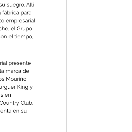
u suegro. Allí 
fábrica para 
to empresarial 
che, el Grupo 
on el tiempo, 
ial presente 
 la marca de 
os Mouriño 
urguer King y 
s en 
Country Club, 
uenta en su 