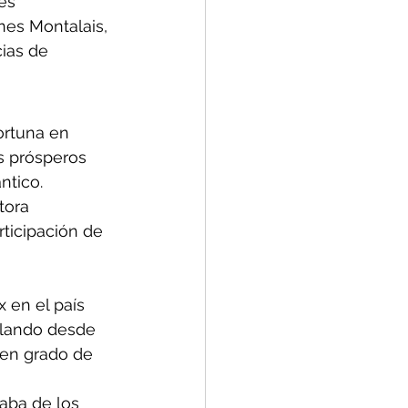
es 
nes Montalais, 
ias de 
ortuna en 
s prósperos 
ntico.
tora 
rticipación de 
 en el país 
lando desde 
 en grado de 
aba de los 