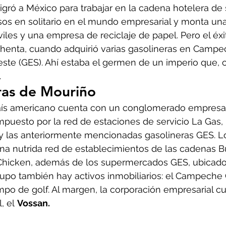
ró a México para trabajar en la cadena hotelera de s
os en solitario en el mundo empresarial y monta una 
les y una empresa de reciclaje de papel. Pero el éxi
ochenta, cuando adquirió varias gasolineras en Campe
ste (GES). Ahí estaba el germen de un imperio que, c
.
ras de Mouriño
país americano cuenta con un conglomerado empresar
puesto por la red de estaciones de servicio La Gas,
 y las anteriormente mencionadas gasolineras GES. L
a nutrida red de establecimientos de las cadenas B
Chicken, además de los supermercados GES, ubicado
upo también hay activos inmobiliarios: el Campeche 
po de golf. Al margen, la corporación empresarial c
, el 
Vossan.