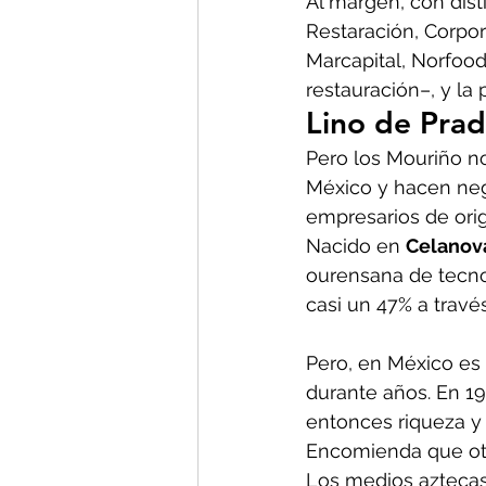
Al margen, con dist
Restaración, Corpor
Marcapital, Norfood
restauración–, y la
Lino de Pra
Pero los Mouriño no
México y hacen neg
empresarios de orig
Nacido en 
Celanov
ourensana de tecno
casi un 47% a travé
Pero, en México es 
durante años. En 1
entonces riqueza y 
Encomienda que oto
Los medios aztecas 