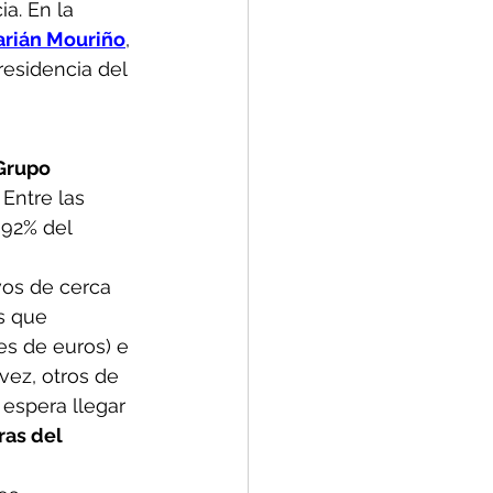
a. En la 
rián Mouriño
, 
esidencia del 
Grupo 
 Entre las 
,92% del 
vos de cerca 
s que 
es de euros) e 
vez, otros de 
 espera llegar 
as del 