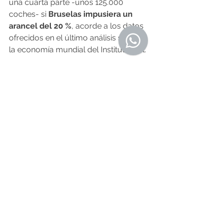
una cuarta parte -unos 125.000 
coches- si
 Bruselas impusiera un 
arancel del 20 %
, acorde a los datos 
ofrecidos en el último análisis sobre 
la economía mundial del Instituto Kiel.
Además, las ventas de vehículos de 
producción local -puramente 
europea- aumentaría, 
probablemente, en la misma 
proporción.
«Tenemos que proteger nuestros 
intereses»
, avisó en el pasado 
discurso sobre el estado de la Unión, 
Úrsula von der Leyen. Palabras a las 
que China responde diciendo que 
estas investigaciones son un 
«ejemplo típico de proteccionismo» y 