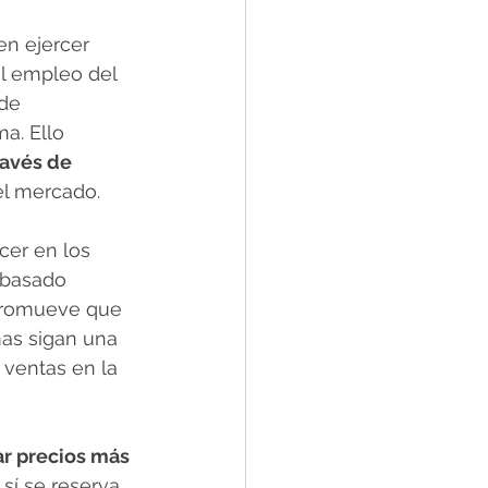
n ejercer 
l empleo del 
de 
a. Ello 
avés de 
el mercado.
cer en los 
 basado 
 promueve que 
as sigan una 
 ventas en la 
ar precios más 
sí se reserva 