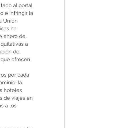
tado al portal 
e infringir la 
a Unión 
icas ha 
e enero del 
quitativas a 
ación de 
a que ofrecen 
ros por cada 
minio: la 
os hoteles 
s de viajes en 
s a los 