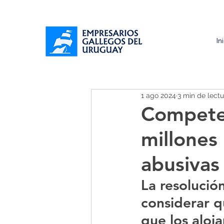
In
1 ago 2024
3 min de lectu
Competen
millones
abusivas 
La resolución
considerar q
que los aloj