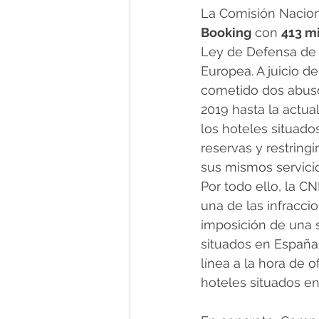
La Comisión Nacion
Booking
 con 
413 m
Ley de Defensa de 
Europea. A juicio d
cometido dos abuso
2019 hasta la actua
los hoteles situad
reservas y restring
sus mismos servicio
Por todo ello, la 
una de las infracci
imposición de una s
situados en España;
línea a la hora de o
hoteles situados e