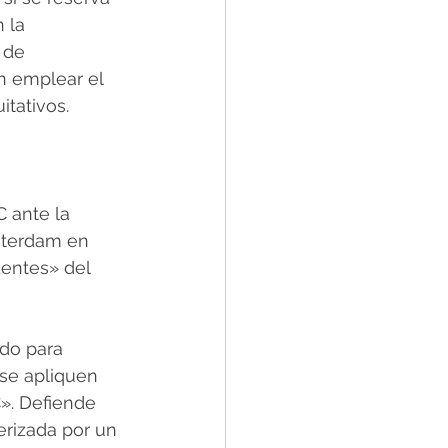
 la 
 de 
n emplear el 
itativos.
 ante la 
sterdam en 
entes» del 
do para 
se apliquen 
». Defiende 
erizada por un 