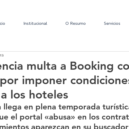
icio
Institucional
O Resumo
Servicios
ra
cia multa a Booking c
 por imponer condicione
a los hoteles
 llega en plena temporada turística
ue el portal «abusa» en los contrat
amientos aparezcan en su buscador