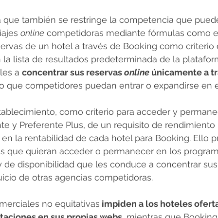
que también se restringe la competencia que puede
iajes 
online
 competidoras mediante fórmulas como e
ervas de un hotel a través de Booking como criterio 
la lista de resultados predeterminada de la plataform
les a 
concentrar sus reservas
 online
 únicamente a tr
do que competidores puedan entrar o expandirse en 
tablecimiento, como criterio para acceder y permane
e y Preferente Plus, de un requisito de rendimiento
n la rentabilidad de cada hotel para Booking. Ello
os que quieran acceder o permanecer en los program
 y de disponibilidad que les conduce a concentrar sus
uicio de otras agencias competidoras.
merciales no equitativas
 impiden a los hoteles ofert
itaciones en sus propias webs
, mientras que Booking 