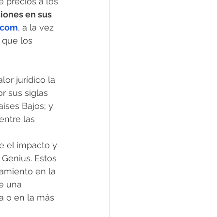
 precios a los 
iones en sus 
.com
, a la vez 
 que los 
or jurídico la 
r sus siglas 
aíses Bajos; y 
ntre las 
e el impacto y 
 Genius. Estos 
amiento en la 
e una 
a o en la más 