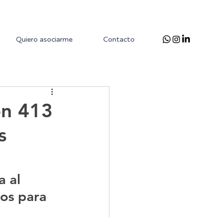
Quiero asociarme
Contacto
on 413
s
 al 
os para 