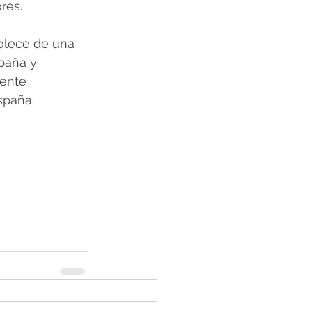
res.
olece de una 
paña y 
ente 
spaña.