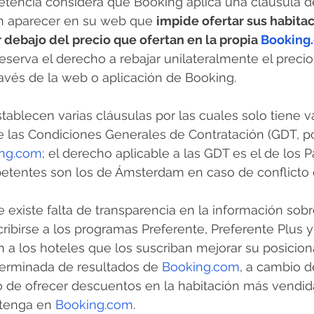
tencia considera que Booking aplica una cláusula de
n aparecer en su web que 
impide ofertar sus habitac
 debajo del precio que ofertan en la propia 
Booking
reserva el derecho a rebajar unilateralmente el precio
ravés de la web o aplicación de Booking.
stablecen varias cláusulas por las cuales solo tiene val
e las Condiciones Generales de Contratación (GDT, po
ng.com
; el derecho aplicable a las GDT es el de los P
petentes son los de Ámsterdam en caso de conflicto e
existe falta de transparencia en la información sobr
cribirse a los programas Preferente, Preferente Plus y
 a los hoteles que los suscriban mejorar su posicion
terminada de resultados de 
Booking.com
, a cambio d
o de ofrecer descuentos en la habitación más vendid
 tenga en 
Booking.com
.