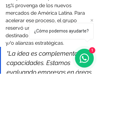
15% provenga de los nuevos 
mercados de América Latina. Para 
acelerar ese proceso, el grupo 
reservó un fondo de US$ 1.800.000 
¿Cómo podemos ayudarte?
destinado a fusiones, adquisiciones 
y/o alianzas estratégicas.
1
“La idea es complementar 
capacidades. Estamos 
evaluando empresas en áreas 
como ciberseguridad o 
soluciones específicas de 
datos que nos permitan crecer 
más rápido y con mayor 
solidez”, explica Amaral Itzaina.
En paralelo, la estrategia regional 
incluye una fuerte agenda de 