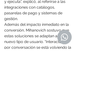
y ejecuta”, explicó, al referirse a las 
integraciones con catálogos, 
pasarelas de pago y sistemas de 
gestión.
Además del impacto inmediato en la 
conversión, Mihanovich sostuvo que 
estas soluciones se adaptan a un 
nuevo tipo de usuario. “Interactuar 
por conversación se está volviendo la 
forma natural de vincularse con 
marcas, productos e información”, 
señaló.
Finalmente, proyectó que el avance 
de estos canales se consolidará en 
los próximos meses, especialmente 
en regiones como Latinoamérica, 
donde el acceso a internet se da 
mayormente por celular. “Se está 
dando una tormenta perfecta para 