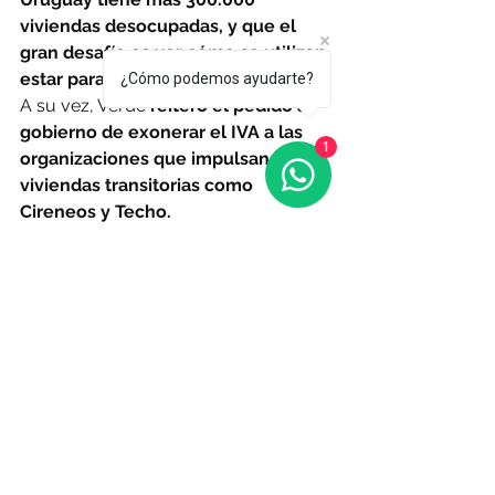
viviendas desocupadas, y que el 
gran desafío es ver cómo se utilizan 
estar para cubrir el déficit actual.
¿Cómo podemos ayudarte?
A su vez, Verde 
reiteró el pedido al 
gobierno de exonerar el IVA a las 
1
organizaciones que impulsan las 
viviendas transitorias como 
Cireneos y Techo.
“Cualquier organización que esté 
trabajando para brindar soluciones 
transitorias a familias que viven en 
máxima precariedad 
no debería bajo 
ningún concepto tener que encima 
pagarle al Estado para hacer lo que 
supuestamente estamos haciendo 
en equipo
”, sostuvo, a la vez que 
detalló que ya está manteniendo 
conversaciones al respecto con 